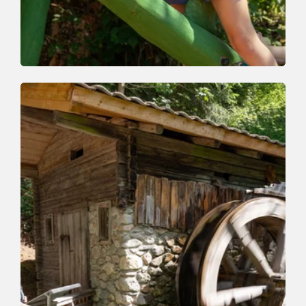
Themenweg | Talwanderung
Leicht
Wirbelwindweg Wildschönau
Länge
4.5 km
Dauer
2:30 h
Höhenmeter
260 hm
230 hm