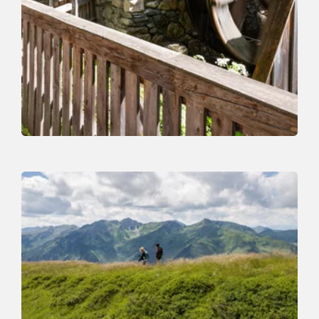
Talwanderung | Themenweg
Leicht
Holzweg
Länge
4.2 km
Dauer
1:30 h
Höhenmeter
140 hm
130 hm