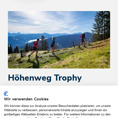
Höhenweg Trophy
Das spannende Wander- & Trailrun Event entlang des
Wildschönauer Höhenwegs – mit tollen Preisen!
Wir verwenden Cookies
Wir können diese zur Analyse unserer Besucherdaten platzieren, um unsere
Webseite zu verbessern, personalisierte Inhalte anzuzeigen und Ihnen ein
großartiges Webseiten-Erlebnis zu bieten. Für weitere Informationen zu den