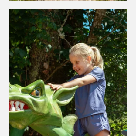
Wander- und Bergtour
Leicht
Wald- und Familienweg Thierbach
Länge
3.2 km
Dauer
1:00 h
Höhenmeter
161 hm
161 hm