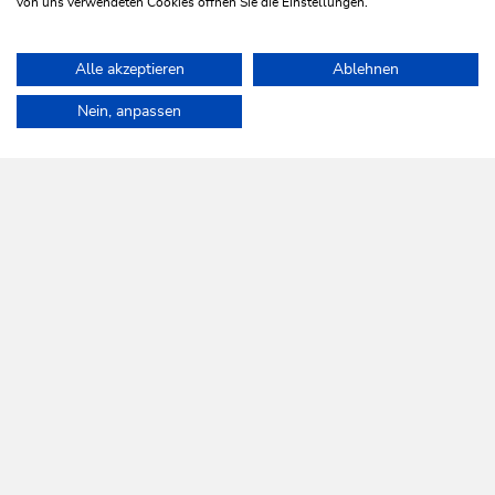
von uns verwendeten Cookies öffnen Sie die Einstellungen.
WEITERE INFORMATIONEN
Alle akzeptieren
Ablehnen
Home
Aktivitäten
Wandern
Nein, anpassen
WILDSCHÖNAU
Da leb' ich auf.
NEWSLETTER
Mehr erfahren
KOSTENLOSE ANMELDUNG
HILFE & SERVICE
Wir sind für Sie da!