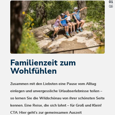
01
06
Familienzeit zum
Wa
Wohlfühlen
Wi
Zusammen mit den Liebsten eine Pause vom Alltag
Durch
einlegen und unvergessliche Urlaubserlebnisse teilen –
grasg
so lernen Sie die Wildschönau von ihrer schönsten Seite
wande
kennen. Eine Reise, die sich lohnt – für Groß und Klein!
Wande
CTA: Hier geht’s zur gemeinsamen Auszeit