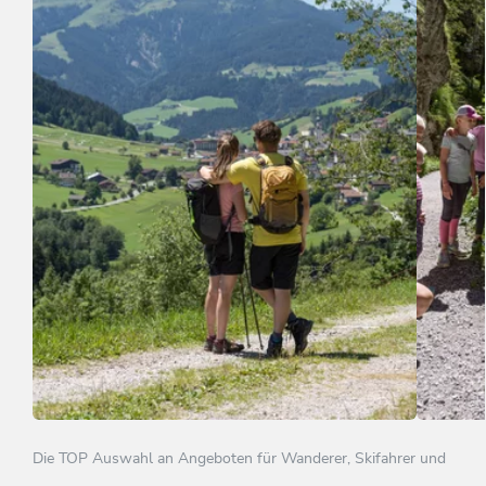
Bergurlaub Wildschönau
Famili
Die TOP Auswahl an Angeboten für Wanderer, Skifahrer und
ANGEBOT ANSEHEN