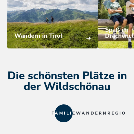
Spaß im
Wandern in Tirol
Drachenc
Die schönsten Plätze in
der Wildschönau
FAMILIE
WANDERN
REGION