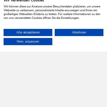
Wir verwenden Cookies
WILDSCHÖNAU
Wir können diese zur Analyse unserer Besucherdaten platzieren, um unsere
Da leb' ich auf.
Webseite zu verbessern, personalisierte Inhalte anzuzeigen und Ihnen ein
großartiges Webseiten-Erlebnis zu bieten. Für weitere Informationen zu den
von uns verwendeten Cookies öffnen Sie die Einstellungen.
Alle akzeptieren
Ablehnen
NEWSLETTER
Mehr erfahren
Nein, anpassen
KOSTENLOSE ANMELDUNG
HILFE & SERVICE
Wir sind für Sie da!
Montag bis Freitag
08:30 bis 17:00 Uhr
Samstag
08:30 bis 12:00 Uhr
An Sonn- und Feiertagen geschlossen.