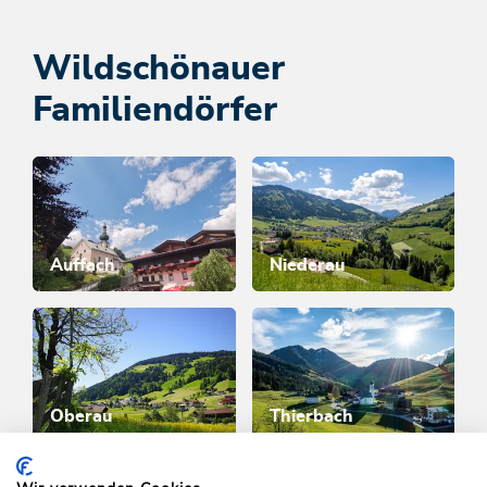
Tourenkarte
JETZT ROUTEN ENTDECKEN
Wildschönauer
Familiendörfer
Auffach
Niederau
Oberau
Thierbach