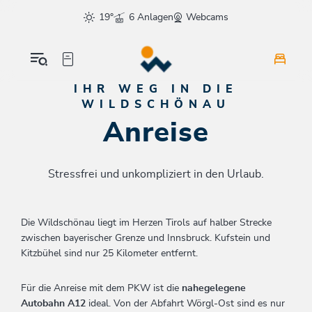
Table Of Content
Anreise
Routenplaner PKW
Online-Mautplaner
Anreise mit der Bahn
Weitere Anreisemöglichkeiten
1 Ticket - 2 Urlaube
sr.skip-to.main-content
sr.skip-to.table-of-contents
sr.skip-to.main-navigation
19°
6 Anlagen
Webcams
IHR WEG IN DIE
WILDSCHÖNAU
Anreise
Stressfrei und unkompliziert in den Urlaub.
Die Wildschönau liegt im Herzen Tirols auf halber Strecke
zwischen bayerischer Grenze und Innsbruck. Kufstein und
Kitzbühel sind nur 25 Kilometer entfernt.
Für die Anreise mit dem PKW ist die
nahegelegene
Autobahn A12
ideal. Von der Abfahrt Wörgl-Ost sind es nur