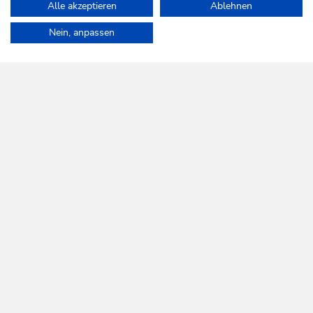
Alle akzeptieren
Ablehnen
Home
Info & Service
Anreise
Nein, anpassen
WILDSCHÖNAU
Da leb' ich auf.
NEWSLETTER
Mehr erfahren
KOSTENLOSE ANMELDUNG
HILFE & SERVICE
Wir sind für Sie da!
Montag bis Freitag
08:30 bis 17:00 Uhr