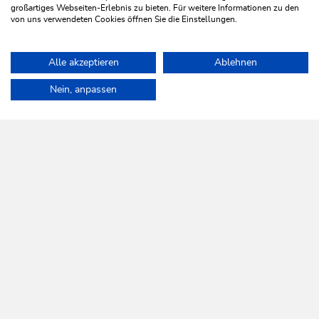
großartiges Webseiten-Erlebnis zu bieten. Für weitere Informationen zu den
von uns verwendeten Cookies öffnen Sie die Einstellungen.
ROUTE ANZEIGEN
Alle akzeptieren
Ablehnen
Home
Aktivitäten
Familienpark Drachental
Nein, anpassen
Drachental
INFOS
Preise & Zeiten
MEHR ERFAHREN
KONTAKT
Familienpark Drachental