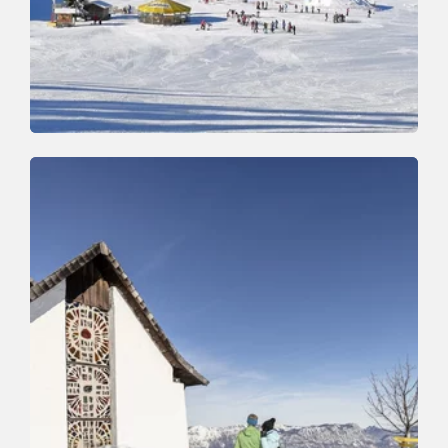
Winterwandern
Leicht
Mittelstation Schatzberg Auffach
Länge
4.5 km
Dauer
0:45 h
Höhenmeter
0 hm
445 hm