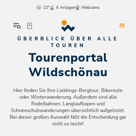
Table Of Content
Tourenportal Wildschönau
sr.skip-to.main-content
sr.skip-to.table-of-contents
sr.skip-to.main-navigation
22°
6 Anlagen
Webcams
ÜBERBLICK ÜBER ALLE
TOUREN
Tourenportal
Wildschönau
Hier finden Sie Ihre Lieblings-Bergtour, Bikeroute
oder Winterwanderung. Außerdem sind alle
Rodelbahnen, Langlaufloipen und
Schneeschuhwanderungen übersichtlich aufgelistet.
Bei dieser großen Auswahl fällt die Entscheidung gar
nicht so leicht!