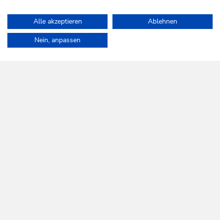
1
/2
sr.pagination-navigation.previous
sr.pagination-navigation.next
Länge
0.8 km
Dauer
0:30 h
Höhenmeter
128 hm
128 hm
Alle akzeptieren
Ablehnen
Home
Urlaub planen & Buchen
Touren
Nein, anpassen
WILDSCHÖNAU
Da leb' ich auf.
NEWSLETTER
Mehr erfahren
KOSTENLOSE ANMELDUNG
HILFE & SERVICE
Wir sind für Sie da!
Montag bis Freitag