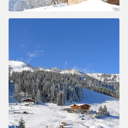
Winterwandern
Leicht
Niederau - Sonnberg - Franziskusweg
Länge
5.7 km
Dauer
2:30 h
Höhenmeter
277 hm
277 hm