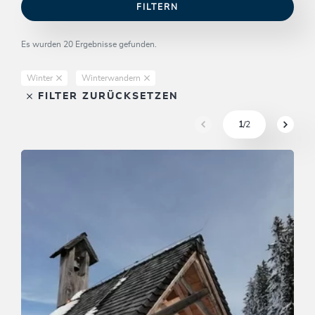
FILTERN
Es wurden 20 Ergebnisse gefunden.
Winter
Winterwandern
FILTER ZURÜCKSETZEN
1
/2
sr.pagination-navigation.pre
sr.pagi