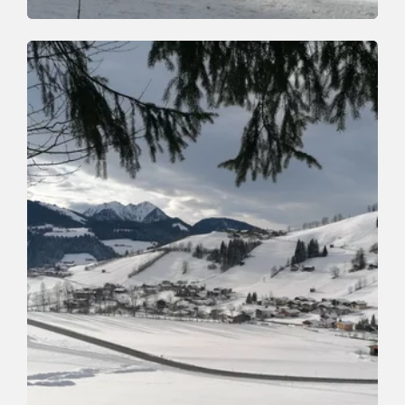
Winterwandern
Leicht
Waldrandweg Oberau
Länge
3 km
Dauer
1:00 h
Höhenmeter
90 hm
90 hm