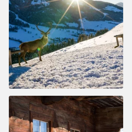
Winterwandern
Mittel
Winterwanderung Foisching
Länge
6.6 km
Dauer
2:00 h
Höhenmeter
242 hm
242 hm