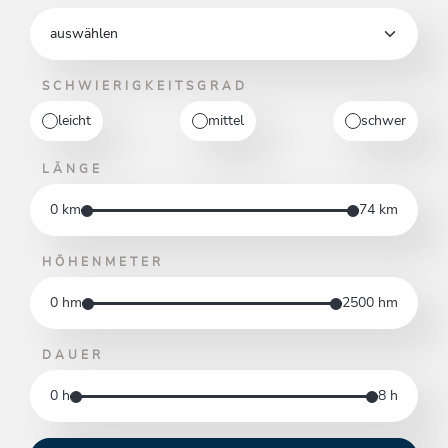
SCHWIERIGKEITSGRAD
leicht
mittel
schwer
LÄNGE
0
km
74
km
HÖHENMETER
0
hm
2500
hm
DAUER
0
h
8
h