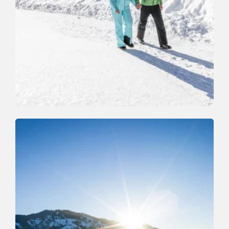
Winterwandern
Leicht
Markbachjoch - Norderbergalm
Länge
1.9 km
Dauer
1:00 h
Höhenmeter
15 hm
15 hm