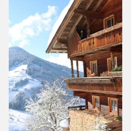
Länge
5.3 km
Dauer
2:30 h
Höhenmeter
510 hm
510 hm