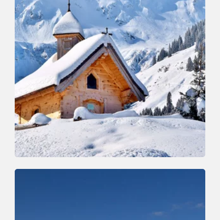
Winterwandern
Leicht
Winterwanderweg Schönanger
Länge
3.6 km
Dauer
1:00 h
Höhenmeter
80 hm
80 hm