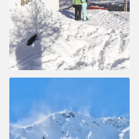
Winterwandern
Mittel
Markbachjoch - Niederau
Länge
10.5 km
Dauer
4:00 h
Höhenmeter
56 hm
676 hm