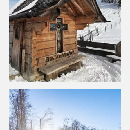
Schneeschuh | Winterwandern
Mittel
Markbachjoch Halsgatterl
Länge
5.5 km
Dauer
3:00 h
Höhenmeter
240 hm
240 hm