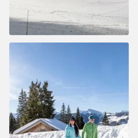
Winterwandern
Leicht
Oberau - Roggenbodenrunde
Länge
3.4 km
Dauer
1:30 h
Höhenmeter
80 hm
90 hm