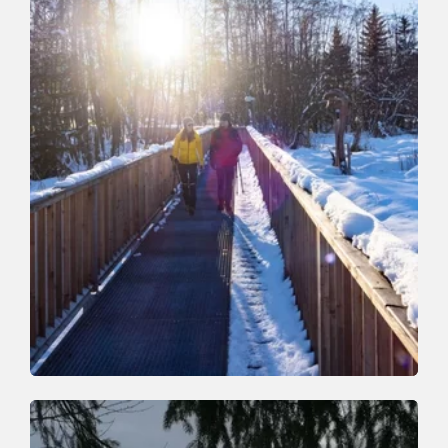
Winterwandern
Mittel
Niederau nach Auffach
Länge
8.2 km
Dauer
2:30 h
Höhenmeter
182 hm
165 hm