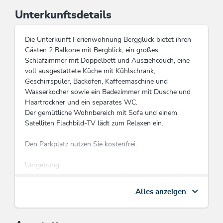
Unterkunftsdetails
Die Unterkunft Ferienwohnung Bergglück bietet ihren
Gästen 2 Balkone mit Bergblick, ein großes
Schlafzimmer mit Doppelbett und Ausziehcouch, eine
voll ausgestattete Küche mit Kühlschrank,
Geschirrspüler, Backofen, Kaffeemaschine und
Wasserkocher sowie ein Badezimmer mit Dusche und
Haartrockner und ein separates WC.
Der gemütliche Wohnbereich mit Sofa und einem
Satelliten Flachbild-TV lädt zum Relaxen ein.
Den Parkplatz nutzen Sie kostenfrei.
Umgebung
Direkt vor der Haustüre finden Sie sich in der sanften
Bergwelt der Kitzbühler Alpen wieder.
Alles anzeigen
Der kostenlose Skibus zum Schatzbergbahn Skijuwel
Alpbachtal Wildschönau hält nur ca. 200m von der
Unterkunt entfernt.