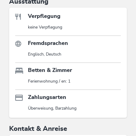
Ausstattung
Direkt hinter dem Haus führt eine Langlaufloipe und ein
Winterwanderweg vorbei.
Verpflegung
Diese Unterkunft ist Mitglied von
Wildschönau Card
keine Verpflegung
Die Wildschönau Card inkludiert
Wanderbus, Freischwimmbad, geführte
Fremdsprachen
Wanderungen etc.
Wildschönau Card
Englisch, Deutsch
Betten & Zimmer
Ferienwohnung / en: 1
Zahlungsarten
Überweisung, Barzahlung
Kontakt & Anreise