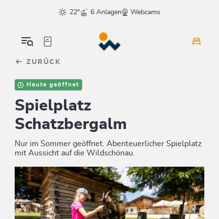
Table Of Content
sr.skip-to.main-content
sr.skip-to.table-of-contents
sr.skip-to.main-navigation
22°
6 Anlagen
Webcams
ZURÜCK
Heute geöffnet
Spielplatz
Schatzbergalm
Nur im Sommer geöffnet. Abenteuerlicher Spielplatz
mit Aussicht auf die Wildschönau.