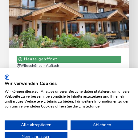
Heute geöffnet
Wildschönau - Auffach
Berggasthof Schatzbergalm
Wir verwenden Cookies
Panoramablick und traditionelle Küche an der
Wir können diese zur Analyse unserer Besucherdaten platzieren, um unsere
Bergstation der Schatzbergbahn
Webseite zu verbessern, personalisierte Inhalte anzuzeigen und Ihnen ein
großartiges Webseiten-Erlebnis zu bieten. Für weitere Informationen zu den
von uns verwendeten Cookies öffnen Sie die Einstellungen.
MEHR ERFAHREN
Alle akzeptieren
Ablehnen
Home
Aktivitäten
Familien und Kinder
Spielplätze
Spielpl
Nein, anpassen