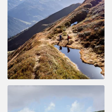
Wander- und Bergtour
Mittel
Wildschönauer Höhenweg
Länge
14.8 km
Dauer
6:30 h
Höhenmeter
760 hm
1050 hm