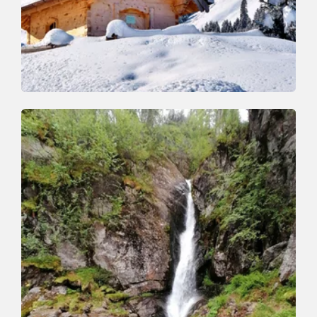
Winterwandern
Leicht
Winterwanderweg Schönanger
Länge
3.6 km
Dauer
1:00 h
Höhenmeter
80 hm
80 hm