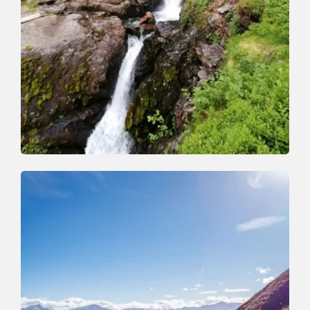
Wander- und Bergtour
Mittel
Schönanger Wasserfall
Länge
9.1 km
Dauer
3:30 h
Höhenmeter
510 hm
510 hm