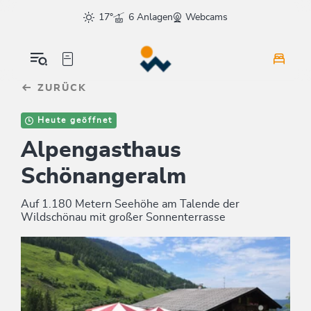
Table Of Content
sr.skip-to.main-content
sr.skip-to.table-of-contents
sr.skip-to.main-navigation
17°
6 Anlagen
Webcams
ZURÜCK
Heute geöffnet
Alpengasthaus
Schönangeralm
Auf 1.180 Metern Seehöhe am Talende der
Wildschönau mit großer Sonnenterrasse