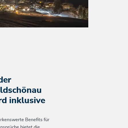
der
ldschönau
rd inklusive
kenswerte Benefits für
Ansprüche bietet die