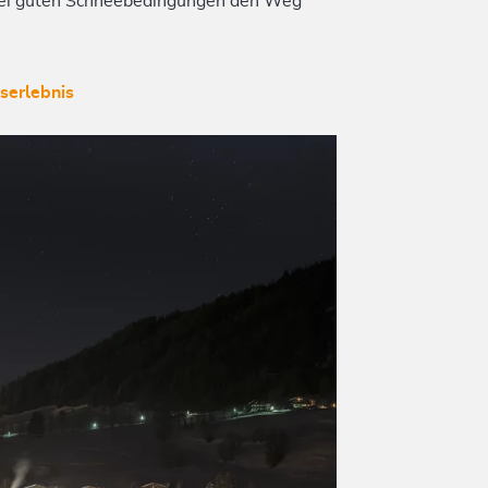
 bei guten Schneebedingungen den Weg
bserlebnis