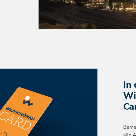
In 
Wi
Ca
Bemer
alle 