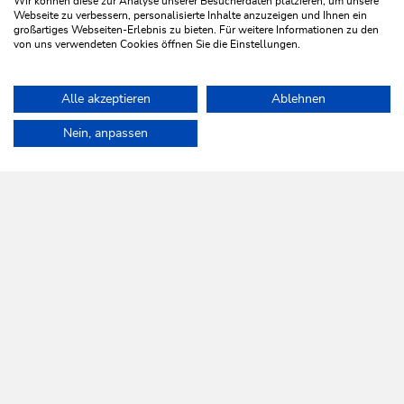
Wir können diese zur Analyse unserer Besucherdaten platzieren, um unsere
Webseite zu verbessern, personalisierte Inhalte anzuzeigen und Ihnen ein
großartiges Webseiten-Erlebnis zu bieten. Für weitere Informationen zu den
TIPPS FÜR RICHTIGES WANDERN
von uns verwendeten Cookies öffnen Sie die Einstellungen.
Alle akzeptieren
Ablehnen
Home
Aktivitäten
Winter
Winterwandern
Nein, anpassen
WILDSCHÖNAU
Da leb' ich auf.
NEWSLETTER
Mehr erfahren
KOSTENLOSE ANMELDUNG
HILFE & SERVICE