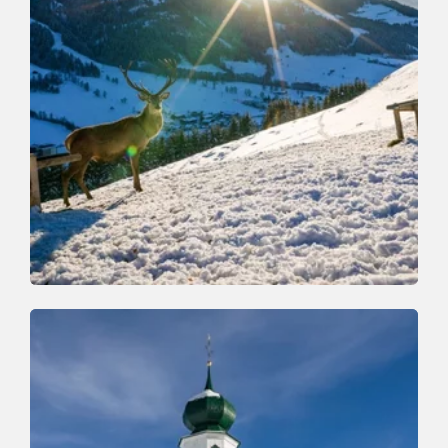
Winterwandern
Mittel
Winterwanderung Foisching
Länge
6.6 km
Dauer
2:00 h
Höhenmeter
242 hm
242 hm