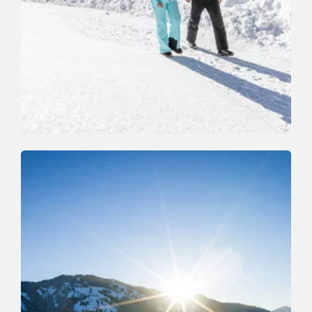
Winterwandern
Leicht
Markbachjoch - Norderbergalm
Länge
1.9 km
Dauer
1:00 h
Höhenmeter
15 hm
15 hm