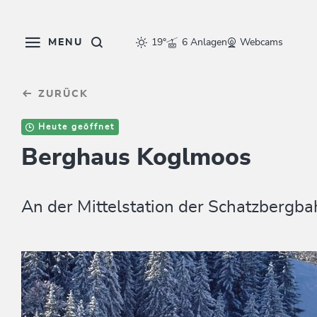
Table Of Content
sr.skip-to.main-content
sr.skip-to.table-of-contents
sr.skip-to.main-navigation
MENU
19°
6 Anlagen
Webcams
ZURÜCK
Heute geöffnet
Berghaus Koglmoos
An der Mittelstation der Schatzbergb