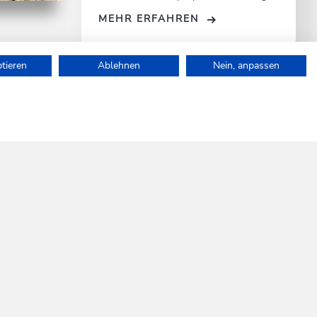
eicht
MEHR ERFAHREN
oos
ptieren
Ablehnen
Nein, anpassen
auf.
SOCIAL
WILDSCHÖNAU
MEDIA