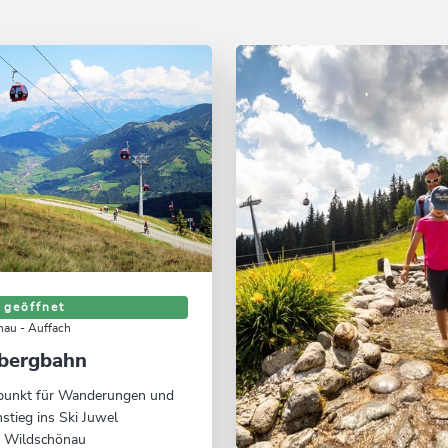
 geöffnet
au - Auffach
bergbahn
unkt für Wanderungen und
nstieg ins Ski Juwel
l Wildschönau