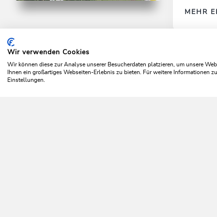
Mountainbike
Mittel
MEHR E
Auffach-Koglmoos
Länge
4.7 km
Dauer
1:00 h
Höhenmeter
434 hm
415 hm
Wir verwenden Cookies
Home
Aktivitäten
Winter
Rodeln
Bergha
Wir können diese zur Analyse unserer Besucherdaten platzieren, um unsere Webse
Ihnen ein großartiges Webseiten-Erlebnis zu bieten. Für weitere Informationen 
Einstellungen.
Da 
NEWSLETTER