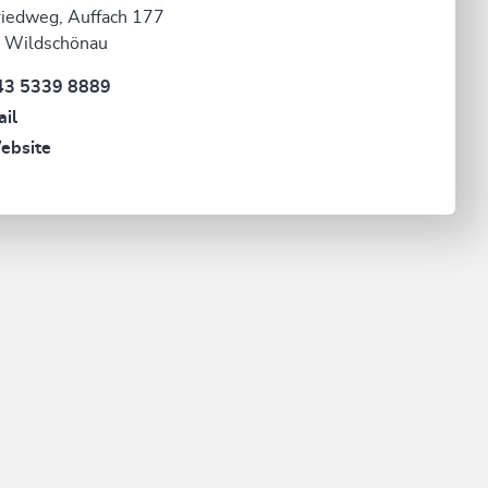
iedweg, Auffach 177
 Wildschönau
43 5339 8889
il
ebsite