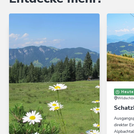
Heute
Wildschön
Schatz
Ausgangsp
direkter Ei
Alpbachta