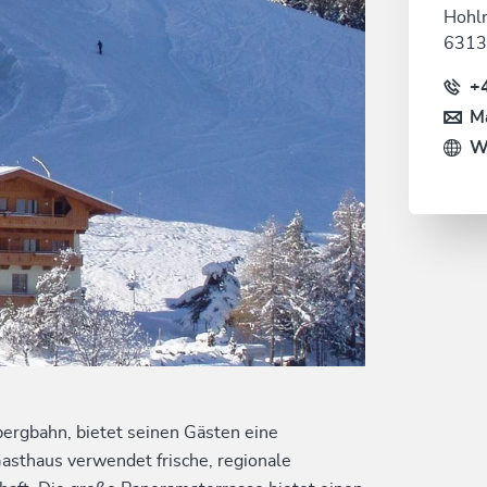
Hohlr
6313
+
Ma
W
zbergbahn, bietet seinen Gästen eine
asthaus verwendet frische, regionale