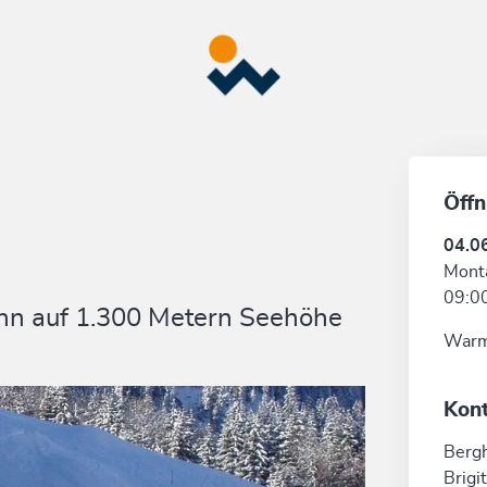
Öffn
04.0
Monta
09:00
ahn auf 1.300 Metern Seehöhe
Warm
Kon
Berg
Brigi