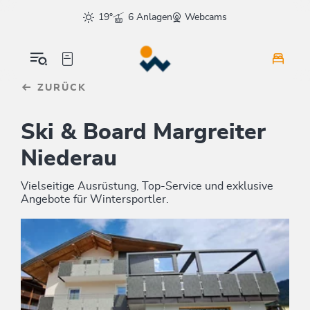
Table Of Content
sr.skip-to.main-content
sr.skip-to.table-of-contents
sr.skip-to.main-navigation
19°
6 Anlagen
Webcams
ZURÜCK
Ski & Board Margreiter
Niederau
Vielseitige Ausrüstung, Top-Service und exklusive
Angebote für Wintersportler.