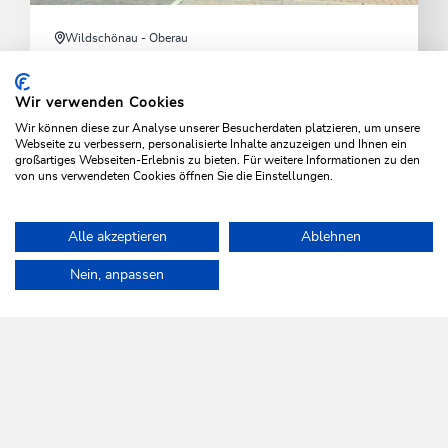
Wildschönau - Oberau
Ski & Board Margreiter Oberau
Wir verwenden Cookies
Vielseitige Ausrüstung, Top-Service und exklusive
Wir können diese zur Analyse unserer Besucherdaten platzieren, um unsere
Angebote für Wintersportler.
Webseite zu verbessern, personalisierte Inhalte anzuzeigen und Ihnen ein
großartiges Webseiten-Erlebnis zu bieten. Für weitere Informationen zu den
von uns verwendeten Cookies öffnen Sie die Einstellungen.
MEHR ERFAHREN
Alle akzeptieren
Ablehnen
Home
Aktivitäten
Winter
Schneeschuhwandern
Ski & Boa
Nein, anpassen
WILDSCHÖNAU
Da leb' ich auf.
NEWSLETTER