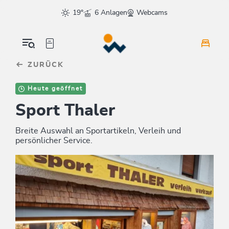
Table Of Content
sr.skip-to.main-content
sr.skip-to.table-of-contents
sr.skip-to.main-navigation
19°
6 Anlagen
Webcams
ZURÜCK
Heute geöffnet
Sport Thaler
Breite Auswahl an Sportartikeln, Verleih und
persönlicher Service.