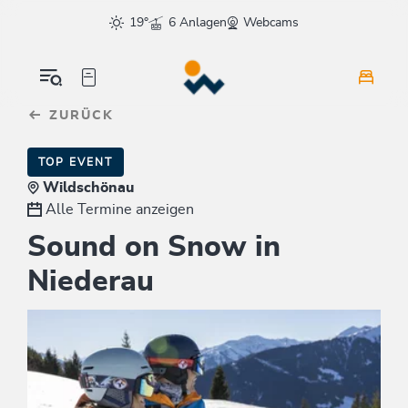
Table Of Content
sr.skip-to.main-content
sr.skip-to.table-of-contents
sr.skip-to.main-navigation
19°
6 Anlagen
Webcams
ZURÜCK
TOP EVENT
Wildschönau
Alle Termine anzeigen
Sound on Snow in
Niederau