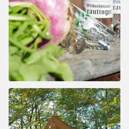
Wander- und Bergtour
Leicht
Dem Krautinger auf der Spur
Länge
1.7 km
Dauer
1:00 h
Höhenmeter
58 hm
5 hm