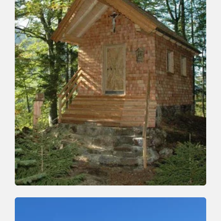
Wander- und Bergtour
Leicht
Niederau - Burgstallstein
Länge
0.6 km
Dauer
0:30 h
Höhenmeter
45 hm
45 hm