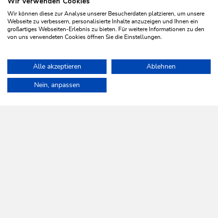
Wir verwenden Cookies
Wir können diese zur Analyse unserer Besucherdaten platzieren, um unsere
Webseite zu verbessern, personalisierte Inhalte anzuzeigen und Ihnen ein
großartiges Webseiten-Erlebnis zu bieten. Für weitere Informationen zu den
von uns verwendeten Cookies öffnen Sie die Einstellungen.
Talwanderung | Themenweg
Leicht
Alle akzeptieren
Ablehnen
Holzweg
Home
Urlaub planen & Buchen
Touren
Franziskusweg-Sonnbe
Nein, anpassen
Länge
4.2 km
Dauer
1:30 h
Höhenmeter
140 hm
130 hm
WILDSCHÖNAU
Da leb' ich auf.
NEWSLETTER
Mehr erfahren
KOSTENLOSE ANMELDUNG