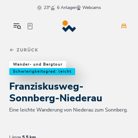
Table Of Content
Franziskusweg-Sonnberg-Niederau
Weitere Tourentipps
sr.skip-to.main-content
sr.skip-to.table-of-contents
sr.skip-to.main-navigation
23°
6 Anlagen
Webcams
ZURÜCK
Wander- und Bergtour
Schwierigkeitsgrad: leicht
Franziskusweg-
Sonnberg-Niederau
Eine leichte Wanderung von Niederau zum Sonnberg.
Länge
5.5 km