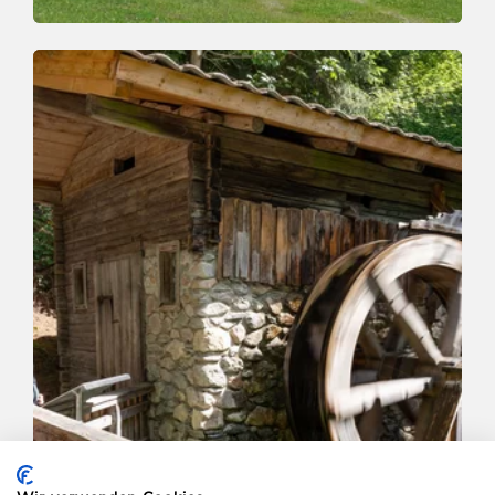
Wander- und Bergtour
Leicht
Mittelstation Schatzberg-Auffach
Länge
4.5 km
Dauer
1:30 h
Höhenmeter
0 hm
436 hm