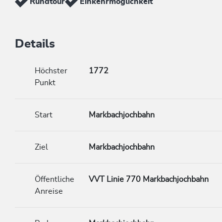
Rundtour
Einkehrmöglichkeit
Details
Höchster
1772
Punkt
Start
Markbachjochbahn
Ziel
Markbachjochbahn
Öffentliche
VVT Linie 770 Markbachjochbahn
Anreise