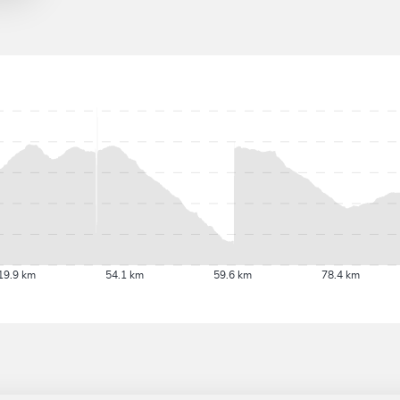
19.9 km
54.1 km
59.6 km
78.4 km