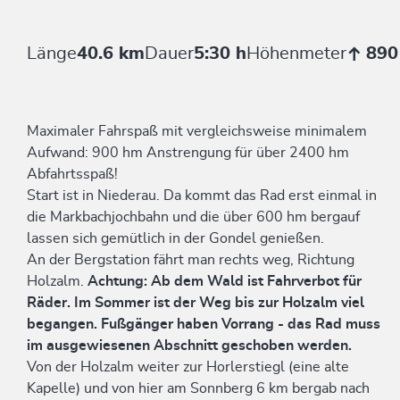
Länge
40.6 km
Dauer
5:30 h
Höhenmeter
890
Maximaler Fahrspaß mit vergleichsweise minimalem
Aufwand: 900 hm Anstrengung für über 2400 hm
Abfahrtsspaß!
Start ist in Niederau. Da kommt das Rad erst einmal in
die Markbachjochbahn und die über 600 hm bergauf
lassen sich gemütlich in der Gondel genießen.
An der Bergstation fährt man rechts weg, Richtung
Holzalm.
Achtung: Ab dem Wald ist Fahrverbot für
Räder. Im Sommer ist der Weg bis zur Holzalm viel
begangen. Fußgänger haben Vorrang - das Rad muss
im ausgewiesenen Abschnitt geschoben werden.
Von der Holzalm weiter zur Horlerstiegl (eine alte
Kapelle) und von hier am Sonnberg 6 km bergab nach