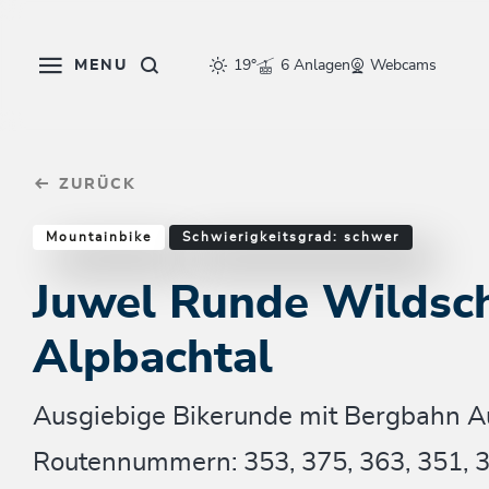
Table Of Content
Juwel Runde Wildschönau Alpbachtal
Einkehrmöglichkeiten & Tipps
Weitere Tourentipps
sr.skip-to.main-content
sr.skip-to.table-of-contents
sr.skip-to.main-navigation
MENU
19°
6 Anlagen
Webcams
ZURÜCK
Mountainbike
Schwierigkeitsgrad: schwer
Juwel Runde Wildsc
Alpbachtal
Ausgiebige Bikerunde mit Bergbahn A
Routennummern: 353, 375, 363, 351, 3