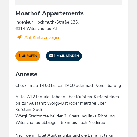
Einzelzimmer: 1
Moarhof Appartements
Fremdsprachen
Ingenieur Hochmuth-Straße 136,
Englisch, Russisch, Deutsch
6314 Wildschönau AT
Auf Karte anzeigen
Eignung
Senioren, Familien
ANRUFEN
E-MAIL SENDEN
Verpflegung
Anreise
keine Verpflegung
Check-In ab 14:00 bis ca. 19:00 oder nach Vereinbarung
Auto: A12 Inntalautobahn über Kufstein-Kiefersfelden
Zahlungsarten
bis zur Ausfahrt Wörgl-Ost (oder mautfrei über
Kufstein-Süd)
Rechnung, Überweisung, Barzahlung
Wörgl Stadtmitte bei der 2. Kreuzung links Richtung
Wildschönau abbiegen, 6 km bis nach Niederau
Einrichtungen Bauernhof
Nach dem Hotel Austria links und die Einfahrt links