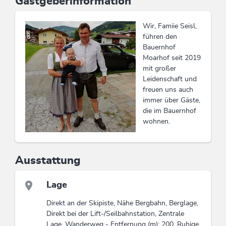
Gastgeberinformation
exklusiv die Sommer-Bergbahnen &
Wanderbus, Wanderungen,
Wir, Famiie Seisl,
Kinderprogramm etc ...
führen den
Infos Premium Card
Bauernhof
Moarhof seit 2019
mit großer
Leidenschaft und
freuen uns auch
immer über Gäste,
die im Bauernhof
wohnen.
Ausstattung
Lage
Direkt an der Skipiste, Nähe Bergbahn, Berglage,
Direkt bei der Lift-/Seilbahnstation, Zentrale
Lage, Wanderweg - Entfernung (m): 200, Ruhige