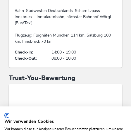
Rinder
Bahn: Südwesten Deutschlands: Scharnitzpass -
Sport / Freizeit
Innsbruck - Inntalautobahn, nächster Bahnhof Wörgl
(Bus/Taxi)
Wanderungen/geführte Wanderungen,
Gratiseintritt ins Hallen-/Freibad
Flugzeug: Flughäfen München 114 km, Salzburg 100
km, Innsbruck 70 km
Check-In:
14:00 - 19:00
Check-Out:
08:00 - 10:00
Trust-You-Bewertung
Wir verwenden Cookies
Wir können diese zur Analyse unserer Besucherdaten platzieren, um unsere