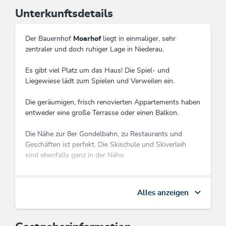
Unterkunftsdetails
Der Bauernhof
Moarhof
liegt in einmaliger, sehr
zentraler und doch ruhiger Lage in Niederau.
Es gibt viel Platz um das Haus! Die Spiel- und
Liegewiese lädt zum Spielen und Verweilen ein.
Die geräumigen, frisch renovierten Appartements haben
entweder eine große Terrasse oder einen Balkon.
Die Nähe zur 8er Gondelbahn, zu Restaurants und
Geschäften ist perfekt. Die Skischule und Skiverleih
sind ebenfalls ganz in der Nähe.
Vom Moarhof blickt man direkt auf der Markbachjoch
Ski- bzw. Wandergebiet!
Alles anzeigen
Diese Unterkunft ist Mitglied von
Wildschönau Premium Card
Die Wildschönau Premium Card inkludiert