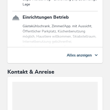
Lage
Einrichtungen Betrieb
Gästekühlschrank, Zimmer/App. mit Aussicht,
Öffentlicher Parkplatz, Küchenbenutzung
möglich, Haustiere willkommen, Skiabstellraum,
Internetbenutzung gebührenfrei,
Brandschutzeinrichtungen, Terrasse,
Familienfreundlich, WiFi, Aufenthaltsraum
Alles anzeigen
Nichtraucher, Waschmaschinenbenutzung mögl.,
Satelliten-TV, Bibliothek / Bücherei
Kontakt & Anreise
Kinder
Kinderbett, Kinderhochstuhl, Kinderermäßigung
Betten & Zimmer
Doppelzimmer: 3, Ferienwohnung / en: 2,