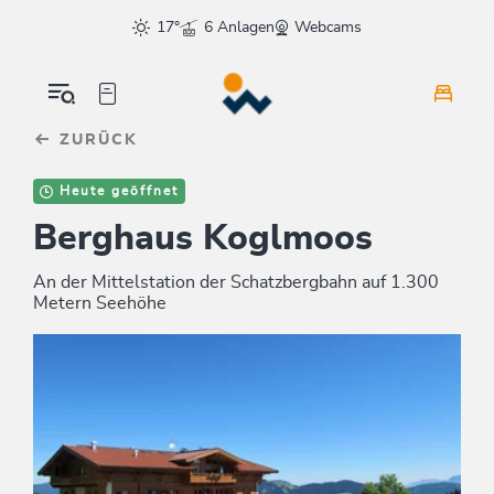
Table Of Content
sr.skip-to.main-content
sr.skip-to.table-of-contents
sr.skip-to.main-navigation
17°
6 Anlagen
Webcams
ZURÜCK
Heute geöffnet
Berghaus Koglmoos
An der Mittelstation der Schatzbergbahn auf 1.300
Metern Seehöhe