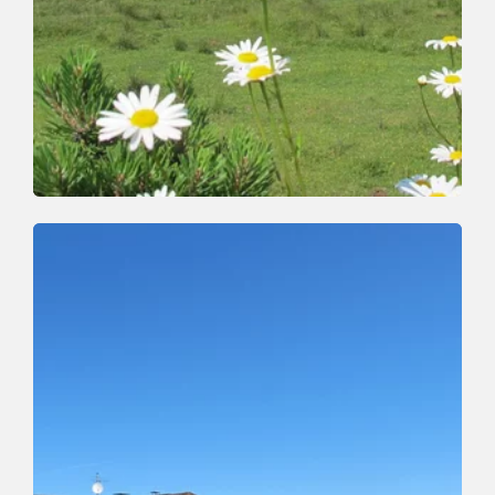
Wander- und Bergtour
Leicht
Auffach - Koglmoos - Bernau
Länge
10.3 km
Dauer
0:00 h
Höhenmeter
438 hm
445 hm