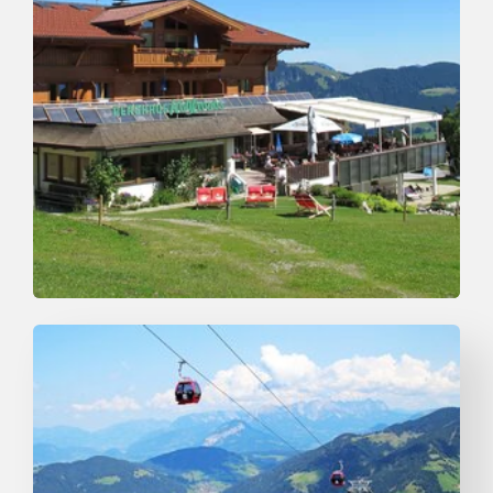
Wander- und Bergtour
Leicht
Mittelstation Schatzberg-Auffach
Länge
4.5 km
Dauer
1:30 h
Höhenmeter
0 hm
436 hm