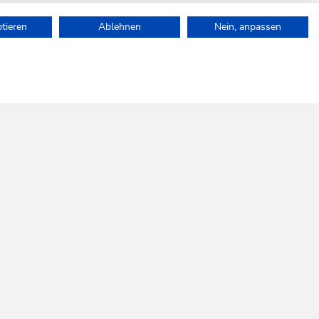
ptieren
Ablehnen
Nein, anpassen
auf.
SOCIAL
WILDSCHÖNAU
MEDIA
Folgen Sie uns!
SKI JUWEL