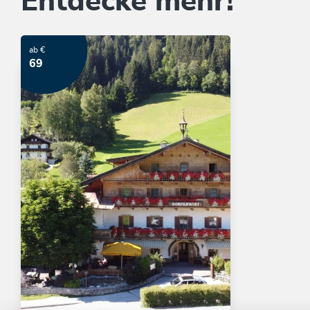
Entdecke mehr!
ab €
69