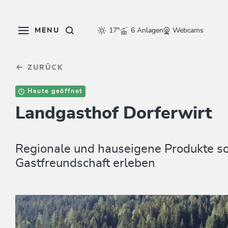
Table Of Content
sr.skip-to.main-content
sr.skip-to.table-of-contents
sr.skip-to.main-navigation
MENU
17°
6 Anlagen
Webcams
ZURÜCK
Heute geöffnet
Landgasthof Dorferwirt
Regionale und hauseigene Produkte so
Gastfreundschaft erleben