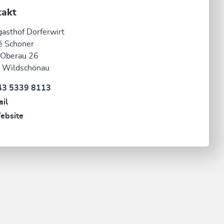
takt
asthof Dorferwirt
é Schoner
 Oberau 26
 Wildschönau
43 5339 8113
il
ebsite