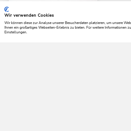
Landgasthof Dorferwirt
Wir verwenden Cookies
Home
Wildschönau entdecken
Kulinarik
Restaura
ANGEBOT ANSEHEN
Wir können diese zur Analyse unserer Besucherdaten platzieren, um unsere Webse
Ihnen ein großartiges Webseiten-Erlebnis zu bieten. Für weitere Informationen 
Einstellungen.
Da 
NEWSLETTER
Mehr erfahren