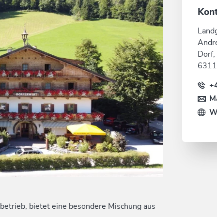
Kon
Landg
Andr
Dorf,
6311
+
Ma
W
betrieb, bietet eine besondere Mischung aus