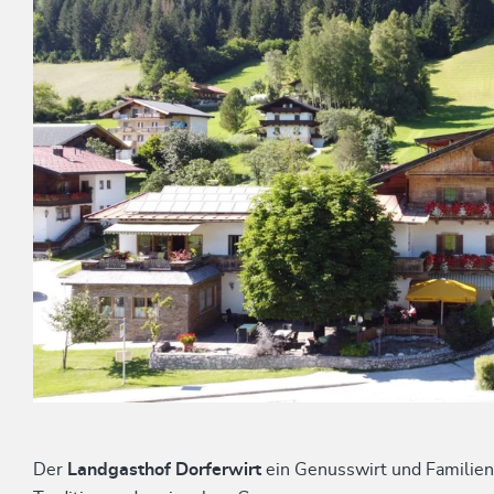
Der
Landgasthof Dorferwirt
ein Genusswirt und Familien