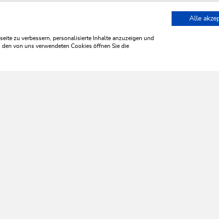
Alle akze
nts
Landgasthof Dorferwirt
ite zu verbessern, personalisierte Inhalte anzuzeigen und
zu den von uns verwendeten Cookies öffnen Sie die
WILDSCHÖNAU
leb' ich 
HILFE & SERVICE
Wir sind für Sie da!
Montag bis Freitag