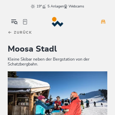
Table Of Content
sr.skip-to.main-content
sr.skip-to.table-of-contents
sr.skip-to.main-navigation
19°
5 Anlagen
Webcams
ZURÜCK
Moosa Stadl
Kleine Skibar neben der Bergstation von der
Schatzbergbahn.