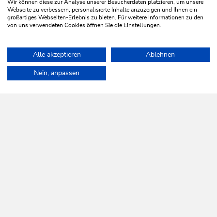
Wir können diese zur Analyse unserer Besucherdaten platzieren, um unsere
Einstieg ins Ski Juwel Alpbachtal Wildschönau
Webseite zu verbessern, personalisierte Inhalte anzuzeigen und Ihnen ein
großartiges Webseiten-Erlebnis zu bieten. Für weitere Informationen zu den
von uns verwendeten Cookies öffnen Sie die Einstellungen.
MEHR ERFAHREN
Alle akzeptieren
Ablehnen
Home
Wildschönau entdecken
Kulinarik
Restaurants
Moo
Nein, anpassen
WILDSCHÖNAU
Da leb' ich auf.
NEWSLETTER
Mehr erfahren
KOSTENLOSE ANMELDUNG
HILFE & SERVICE