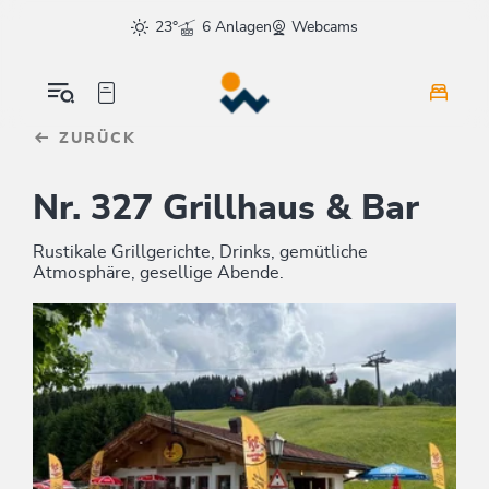
Table Of Content
sr.skip-to.main-content
sr.skip-to.table-of-contents
sr.skip-to.main-navigation
23°
6 Anlagen
Webcams
ZURÜCK
Nr. 327 Grillhaus & Bar
Rustikale Grillgerichte, Drinks, gemütliche
Atmosphäre, gesellige Abende.