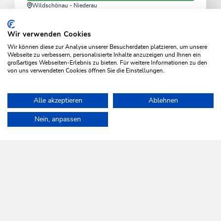
Wildschönau - Niederau
Hexenhäusl
Wir verwenden Cookies
Köstliche Gerichte, sonnige Terrasse und
Wir können diese zur Analyse unserer Besucherdaten platzieren, um unsere
beeindruckender Bergblick
Webseite zu verbessern, personalisierte Inhalte anzuzeigen und Ihnen ein
großartiges Webseiten-Erlebnis zu bieten. Für weitere Informationen zu den
von uns verwendeten Cookies öffnen Sie die Einstellungen.
MEHR ERFAHREN
Alle akzeptieren
Ablehnen
Home
Wildschönau entdecken
Kulinarik
Restaurants
Nr. 
Nein, anpassen
WILDSCHÖNAU
Da leb' ich auf.
NEWSLETTER
Mehr erfahren