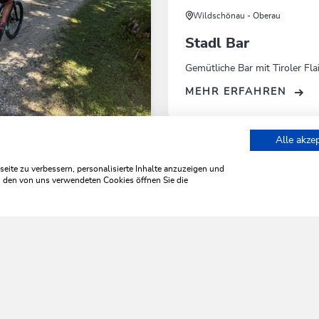
Wildschönau - Oberau
Stadl Bar
Gemütliche Bar mit Tiroler Flai
MEHR ERFAHREN
ike
Mittel
Alle akze
Achental
nts
Restaurant Landhotel Tirolerhof
ite zu verbessern, personalisierte Inhalte anzuzeigen und
m
Dauer
1:30 h
zu den von uns verwendeten Cookies öffnen Sie die
r
439 hm
439 hm
WILDSCHÖNAU
leb' ich 