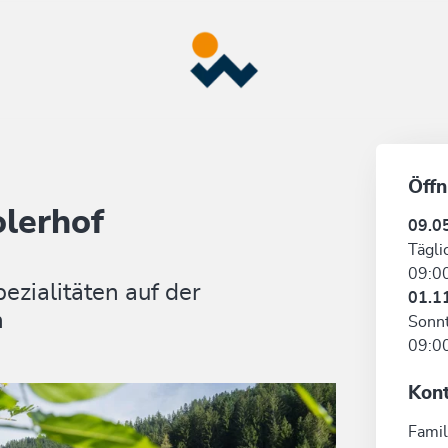
Öffn
olerhof
09.0
Tägli
09:00
ezialitäten auf der
01.1
n
Sonn
09:00
Kon
Famil