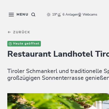
Table Of Content
sr.skip-to.main-content
sr.skip-to.table-of-contents
sr.skip-to.main-navigation
MENU
19°
6 Anlagen
Webcams
ZURÜCK
Heute geöffnet
Restaurant Landhotel Tir
Tiroler Schmankerl und traditionelle Sp
großzügigen Sonnenterrasse genieße