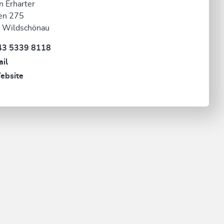
n Erharter
en 275
 Wildschönau
43 5339 8118
il
ebsite