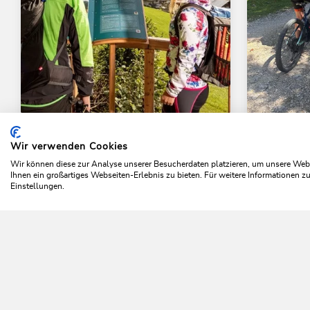
Wander- und Bergtour
Mittel
Mountainb
Natur & Kulturpfad
Oberau 
Wir verwenden Cookies
Home
Wildschönau entdecken
Kulinarik
Restaura
Oberau
Wir können diese zur Analyse unserer Besucherdaten platzieren, um unsere Webse
Länge
6.1 k
Ihnen ein großartiges Webseiten-Erlebnis zu bieten. Für weitere Informationen 
Höhenmete
Länge
6.7 km
Dauer
4:00 h
Einstellungen.
Höhenmeter
396 hm
396 hm
Da 