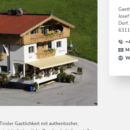
Gasth
Josef
Dorf,
6311
+
Ma
W
iroler Gastlichkeit mit authentischer,