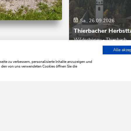
Sa., 26.09.2026
d Bergtour | Laufen
Thierbacher Herbstt
 Thierbach
Wildschönau - Thierbach
m
Dauer
1:00 h
Alle akze
r
177 hm
177 hm
ach
Gasthof Gradlspitz
ite zu verbessern, personalisierte Inhalte anzuzeigen und
zu den von uns verwendeten Cookies öffnen Sie die
WILDSCHÖNAU
leb' ich 