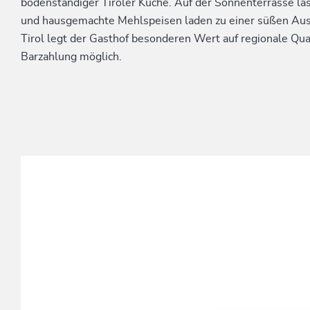
bodenständiger Tiroler Küche. Auf der Sonnenterrasse läs
und hausgemachte Mehlspeisen laden zu einer süßen Ausze
Tirol legt der Gasthof besonderen Wert auf regionale Qual
Barzahlung möglich.