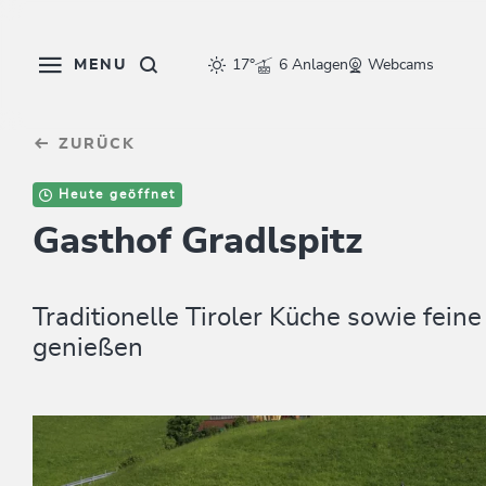
Table Of Content
sr.skip-to.main-content
sr.skip-to.table-of-contents
sr.skip-to.main-navigation
MENU
17°
6 Anlagen
Webcams
ZURÜCK
Heute geöffnet
Gasthof Gradlspitz
Traditionelle Tiroler Küche sowie fein
genießen