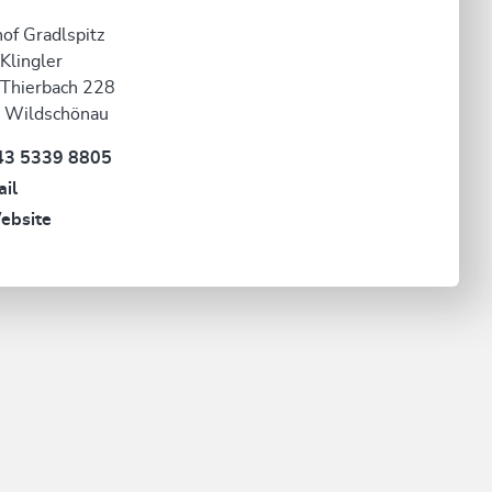
of Gradlspitz
 Klingler
 Thierbach 228
 Wildschönau
43 5339 8805
il
ebsite