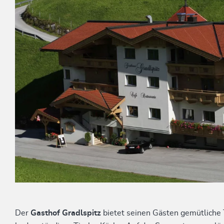
Der
Gasthof Gradlspitz
bietet seinen Gästen gemütliche T