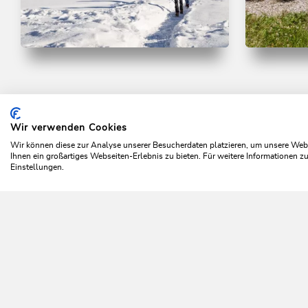
Winterwandern
Mittel
Wander- un
Thierbacher Kogel
Leicht
Koglweg
Länge
5.5 km
Dauer
2:00 h
Höhenmeter
162 hm
164 hm
Länge
5.5 k
Wir verwenden Cookies
Höhenmete
Home
Wildschönau entdecken
Die Region
Thierb
Wir können diese zur Analyse unserer Besucherdaten platzieren, um unsere Webse
Ihnen ein großartiges Webseiten-Erlebnis zu bieten. Für weitere Informationen 
Einstellungen.
Da 