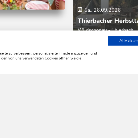
Sa., 26.09.2026
nd Bergtour
Mittel
Thierbacher Herbstt
 über Hörbig nach
ch
Wildschönau - Thierbach
m
Dauer
3:00 h
Alle akze
r
412 hm
0 hm
ach
Hörbighof
ite zu verbessern, personalisierte Inhalte anzuzeigen und
zu den von uns verwendeten Cookies öffnen Sie die
WILDSCHÖNAU
leb' ich 