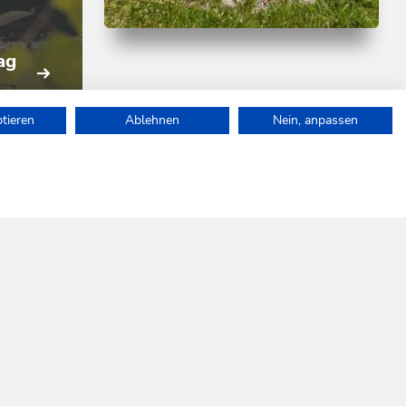
Wander- und Bergtour | Laufen
ag
Leicht
Koglweg Thierbach
Länge
5.5 km
Dauer
1:00 h
ptieren
Ablehnen
Nein, anpassen
Höhenmeter
177 hm
177 hm
auf.