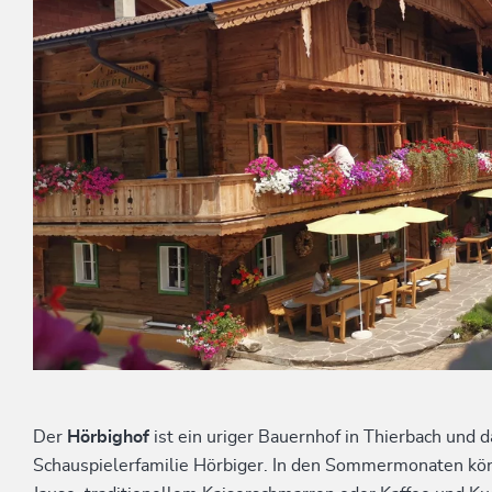
Der
Hörbighof
ist ein uriger Bauernhof in Thierbach und
Schauspielerfamilie Hörbiger. In den Sommermonaten könn