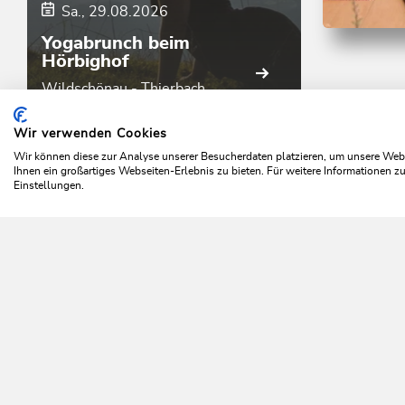
Sa., 29.08.2026
Yogabrunch beim
Wander- u
Hörbighof
Mühltal
Thierba
Wildschönau - Thierbach
Länge
5.6 k
Wir verwenden Cookies
Höhenmete
Home
Wildschönau entdecken
Die Region
Thierb
Wir können diese zur Analyse unserer Besucherdaten platzieren, um unsere Webse
Ihnen ein großartiges Webseiten-Erlebnis zu bieten. Für weitere Informationen 
Einstellungen.
Da 