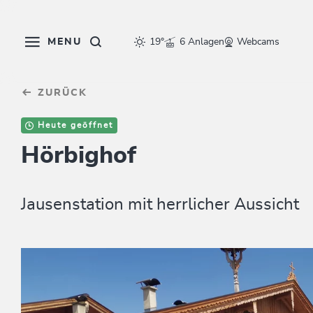
Table Of Content
sr.skip-to.main-content
sr.skip-to.table-of-contents
sr.skip-to.main-navigation
MENU
19°
6 Anlagen
Webcams
ZURÜCK
Heute geöffnet
Hörbighof
Jausenstation mit herrlicher Aussicht