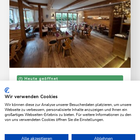
Heute geöffnet
Wildschönau - Mühltal
Gasthaus Kundler Klamm
Wir verwenden Cookies
Wir können diese zur Analyse unserer Besucherdaten platzieren, um unsere
Genuss pur direkt an der Wildschönauer Ache
Webseite zu verbessern, personalisierte Inhalte anzuzeigen und Ihnen ein
großartiges Webseiten-Erlebnis zu bieten. Für weitere Informationen zu den
von uns verwendeten Cookies öffnen Sie die Einstellungen.
MEHR ERFAHREN
Alle akzeptieren
Ablehnen