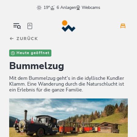
Table Of Content
sr.skip-to.main-content
sr.skip-to.table-of-contents
sr.skip-to.main-navigation
19°
6 Anlagen
Webcams
ZURÜCK
Heute geöffnet
Bummelzug
Mit dem Bummelzug geht's in die idyllische Kundler
Klamm. Eine Wanderung durch die Naturschlucht ist
ein Erlebnis für die ganze Familie.