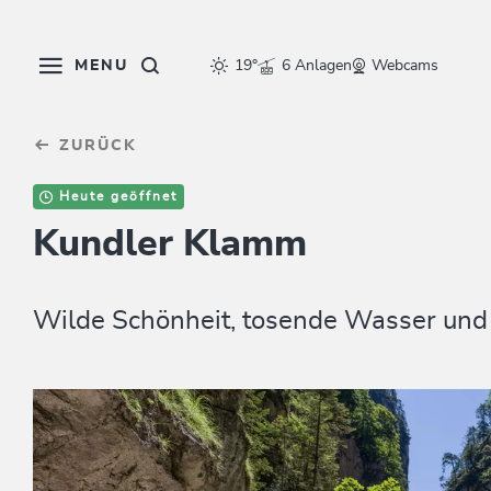
Table Of Content
sr.skip-to.main-content
sr.skip-to.table-of-contents
sr.skip-to.main-navigation
MENU
19°
6 Anlagen
Webcams
ZURÜCK
Heute geöffnet
Kundler Klamm
Wilde Schönheit, tosende Wasser und