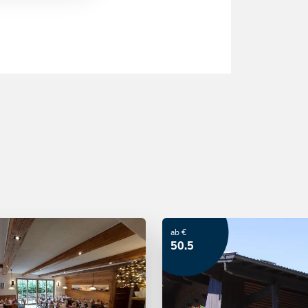
ab €
50.5