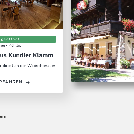
 geöffnet
au - Mühltal
us Kundler Klamm
 direkt an der Wildschönauer
RFAHREN
Pension Waidman
ANGEBOT ANSEHE
lamm