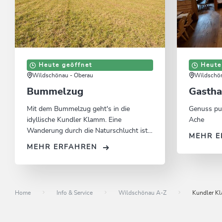
Heute geöffnet
Heute
Wildschönau - Oberau
Wildschön
Bummelzug
Gastha
Mit dem Bummelzug geht's in die
Genuss pur
idyllische Kundler Klamm. Eine
Ache
Wanderung durch die Naturschlucht ist
MEHR E
ein Erlebnis für die ganze Familie.
MEHR ERFAHREN
Home
Info & Service
Wildschönau A-Z
Kundler K