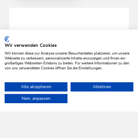
Wir verwenden Cookies
Wir können diese zur Analyse unserer Besucherdaten platzieren, um unsere
ALLE COOKIES AKTIVIEREN
Webseite zu verbessern, personalisierte Inhalte anzuzeigen und Ihnen ein
großartiges Webseiten-Erlebnis zu bieten. Für weitere Informationen zu den
von uns verwendeten Cookies öffnen Sie die Einstellungen.
Alle akzeptieren
Ablehnen
Home
Info & Service
Veranstaltungen
Niederauer Dorfabend
Nein, anpassen
WILDSCHÖNAU
Da leb' ich auf.