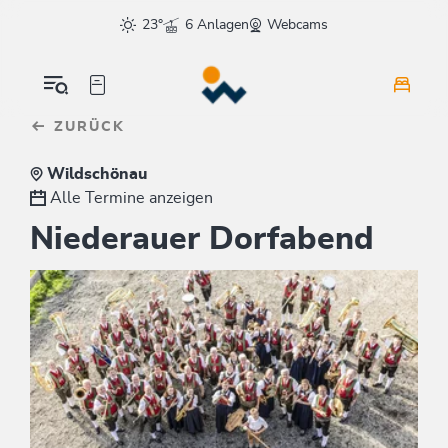
Table Of Content
sr.skip-to.main-content
sr.skip-to.table-of-contents
sr.skip-to.main-navigation
23°
6 Anlagen
Webcams
ZURÜCK
Wildschönau
Alle Termine anzeigen
Niederauer Dorfabend