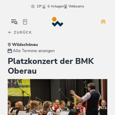
Table Of Content
sr.skip-to.main-content
sr.skip-to.table-of-contents
sr.skip-to.main-navigation
19°
6 Anlagen
Webcams
ZURÜCK
Wildschönau
Alle Termine anzeigen
Platzkonzert der BMK
Oberau