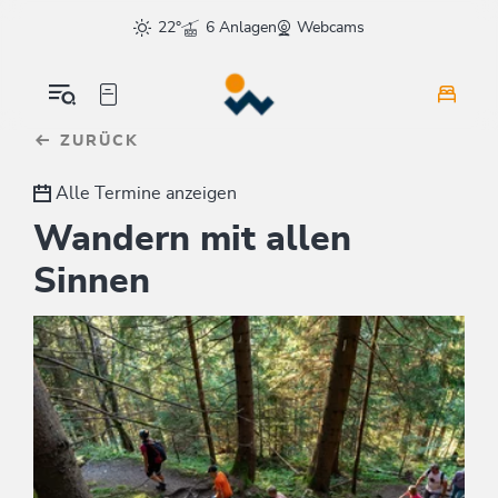
Table Of Content
sr.skip-to.main-content
sr.skip-to.table-of-contents
sr.skip-to.main-navigation
22°
6 Anlagen
Webcams
ZURÜCK
Alle Termine anzeigen
Wandern mit allen
Sinnen