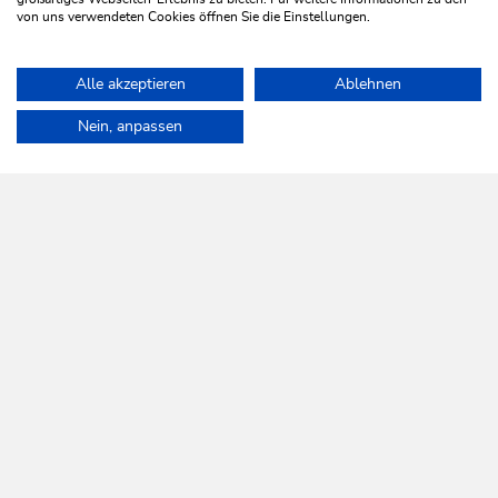
von uns verwendeten Cookies öffnen Sie die Einstellungen.
ERLEBNIS BUCHEN
Alle akzeptieren
Ablehnen
Home
Info & Service
Veranstaltungen
Wandern mit allen Sinne
Nein, anpassen
WILDSCHÖNAU
Da leb' ich auf.
NEWSLETTER
Mehr erfahren
KOSTENLOSE ANMELDUNG
HILFE & SERVICE
Wir sind für Sie da!