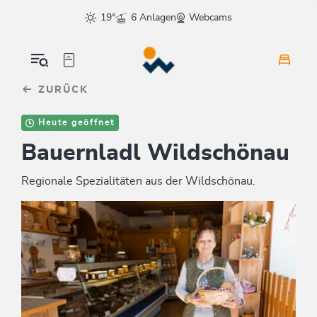
Table Of Content
sr.skip-to.main-content
sr.skip-to.table-of-contents
sr.skip-to.main-navigation
19°
6 Anlagen
Webcams
ZURÜCK
Heute geöffnet
Bauernladl Wildschönau
Regionale Spezialitäten aus der Wildschönau.