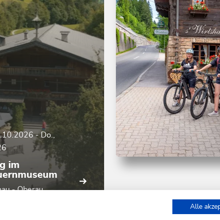
8.10.2026
-
Do.,
26
g im
Mountainbike
Leicht
uernmuseum
Talboden Wildsch
Runde
au - Oberau
Länge
30 km
Dauer
4:00 h
Alle akze
Höhenmeter
740 hm
740 
nmuseum z'Bach