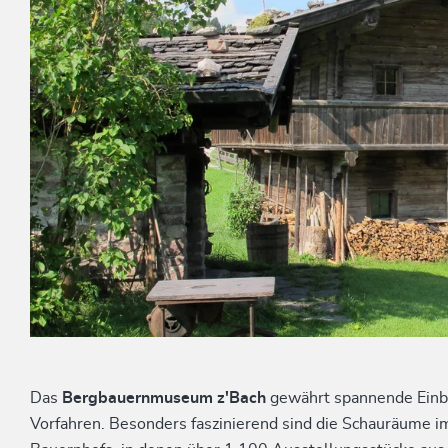
Das
Bergbauernmuseum z'Bach
gewährt spannende Einbl
Vorfahren. Besonders faszinierend sind die Schauräume i