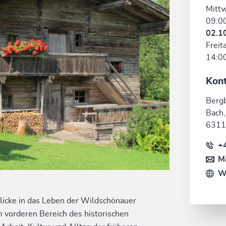
Mitt
09:00
02.1
Freit
14:00
Kon
Berg
Bach,
6311
+
Ma
W
icke in das Leben der Wildschönauer
m vorderen Bereich des historischen