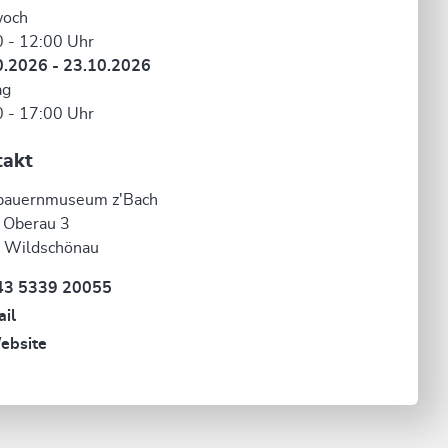
woch
 - 12:00 Uhr
0.2026 - 23.10.2026
ag
 - 17:00 Uhr
takt
bauernmuseum z'Bach
 Oberau 3
 Wildschönau
43 5339 20055
il
ebsite