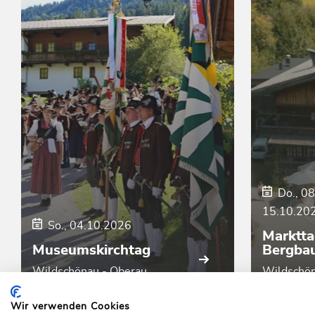
Do., 0
15.10.20
So., 04.10.2026
Marktta
Museumskirchtag
Bergba
Wildschönau - Oberau
Wildschön
Wir verwenden Cookies
Home
Info & Service
Wildschönau A-Z
Bergbauer