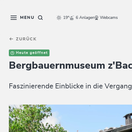
Table Of Content
sr.skip-to.main-content
sr.skip-to.table-of-contents
sr.skip-to.main-navigation
MENU
19°
6 Anlagen
Webcams
ZURÜCK
Heute geöffnet
Bergbauernmuseum z'Ba
Faszinierende Einblicke in die Vergang