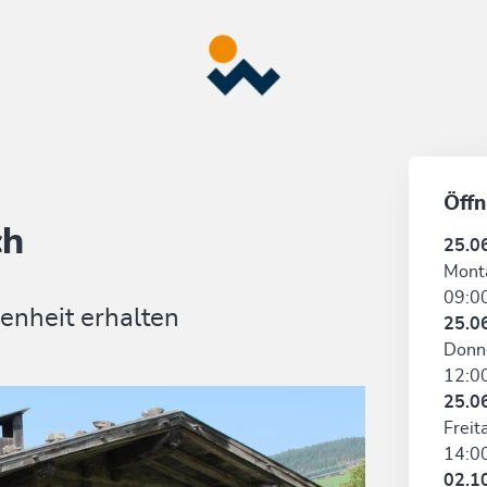
Öffn
ch
25.0
Mont
09:00
enheit erhalten
25.0
Donn
12:00
25.0
Freit
14:00
02.1