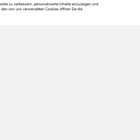
ite zu verbessern, personalisierte Inhalte anzuzeigen und
zu den von uns verwendeten Cookies öffnen Sie die
WILDSCHÖNAU
leb' ich 
HILFE & SERVICE
Wir sind für Sie da!
Montag bis Freitag
08:30 bis 17:00 Uhr
Samstag