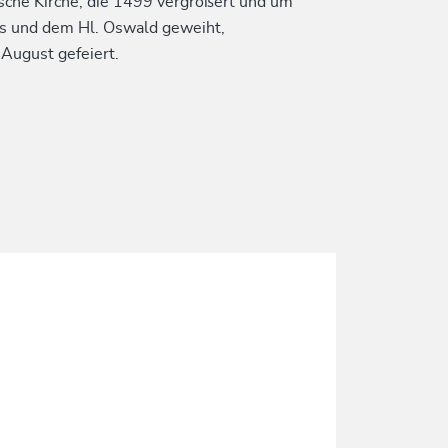
ische Kirche, die 1499 vergrößert und um
tus und dem Hl. Oswald geweiht,
August gefeiert.