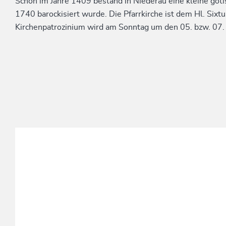
Schon im Jahre 1409 bestand in Niederau eine kleine got
1740 barockisiert wurde. Die Pfarrkirche ist dem Hl. Six
Kirchenpatrozinium wird am Sonntag um den 05. bzw. 07. 