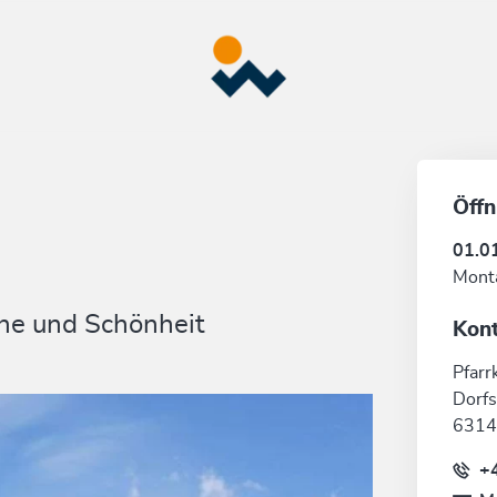
Öffn
01.0
Mont
Ruhe und Schönheit
Kon
Pfarr
Dorfs
6314
+