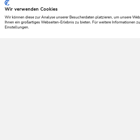
Wir verwenden Cookies
Home
Info & Service
Wildschönau A-Z
Pfarrkirche
Wir können diese zur Analyse unserer Besucherdaten platzieren, um unsere Webse
Ihnen ein großartiges Webseiten-Erlebnis zu bieten. Für weitere Informationen 
Einstellungen.
Da 
NEWSLETTER
Mehr erfahren