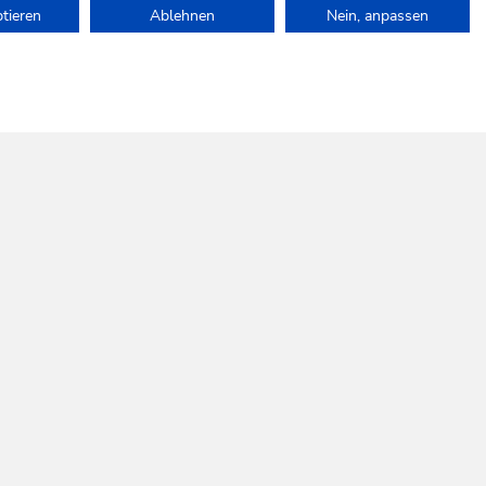
ptieren
Ablehnen
Nein, anpassen
auf.
SOCIAL
WILDSCHÖNAU
MEDIA
Folgen Sie uns!
SKI JUWEL