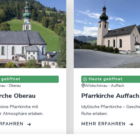
 geöffnet
Heute geöffnet
au - Oberau
Wildschönau - Auffach
irche Oberau
Pfarrkirche Auffach
öne Pfarrkirche mit
Idyllische Pfarrkirche – Gesch
er Atmosphäre erleben.
Ruhe erleben.
RFAHREN
MEHR ERFAHREN