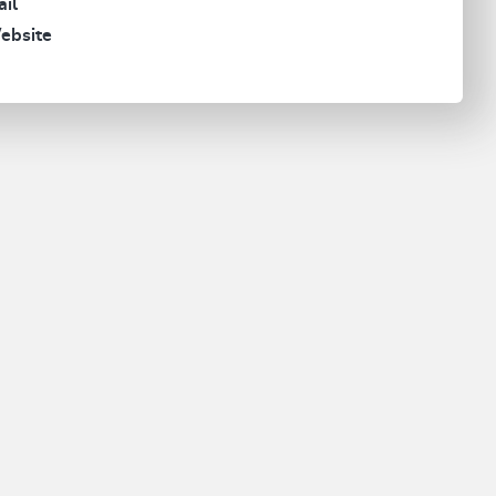
il
ebsite