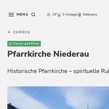
Table Of Content
sr.skip-to.main-content
sr.skip-to.table-of-contents
sr.skip-to.main-navigation
MENU
19°
6 Anlagen
Webcams
ZURÜCK
Heute geöffnet
Pfarrkirche Niederau
Historische Pfarrkirche – spirituelle 