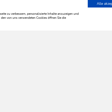
Alle akze
 Niederau
ite zu verbessern, personalisierte Inhalte anzuzeigen und
zu den von uns verwendeten Cookies öffnen Sie die
WILDSCHÖNAU
leb' ich 
HILFE & SERVICE
Wir sind für Sie da!
Montag bis Freitag
08:30 bis 17:00 Uhr