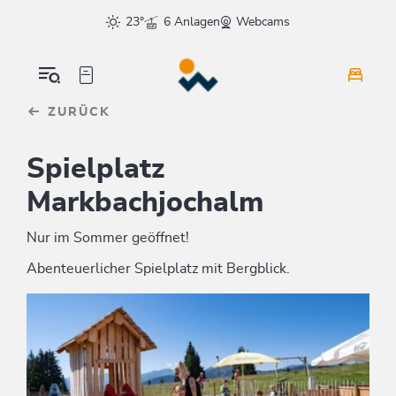
Table Of Content
sr.skip-to.main-content
sr.skip-to.table-of-contents
sr.skip-to.main-navigation
23°
6 Anlagen
Webcams
ZURÜCK
Spielplatz
Markbachjochalm
Nur im Sommer geöffnet!
Abenteuerlicher Spielplatz mit Bergblick.