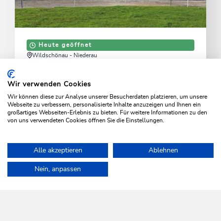
Heute geöffnet
Wildschönau - Niederau
Markbachjochalm
Wir verwenden Cookies
Tiroler Schmankerl, Bergpanorama und gemütliche
Wir können diese zur Analyse unserer Besucherdaten platzieren, um unsere
Almatmosphäre.
Webseite zu verbessern, personalisierte Inhalte anzuzeigen und Ihnen ein
großartiges Webseiten-Erlebnis zu bieten. Für weitere Informationen zu den
von uns verwendeten Cookies öffnen Sie die Einstellungen.
MEHR ERFAHREN
Alle akzeptieren
Ablehnen
Home
Info & Service
Wildschönau A-Z
Spielplatz Markbachjo
Nein, anpassen
WILDSCHÖNAU
Da leb' ich auf.