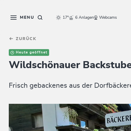
Table Of Content
sr.skip-to.main-content
sr.skip-to.table-of-contents
sr.skip-to.main-navigation
MENU
17°
6 Anlagen
Webcams
ZURÜCK
Heute geöffnet
Wildschönauer Backstub
Frisch gebackenes aus der Dorfbäckere