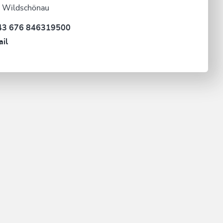
 Wildschönau
43 676 846319500
il