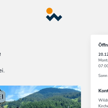
Öffn
e
20.1
Mont
07:00
i.
Sonn 
Kon
Wild
Kirch