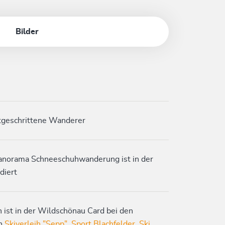
Bilder
ortgeschrittene Wanderer
Panorama Schneeschuhwanderung ist in der
diert
 ist in der Wildschönau Card bei den
rn
Skiverleih "Sepp"
,
Sport Blachfelder
,
Ski