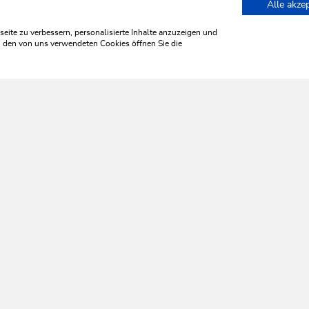
Alle akze
ite zu verbessern, personalisierte Inhalte anzuzeigen und
zu den von uns verwendeten Cookies öffnen Sie die
WILDSCHÖNAU
leb' ich 
HILFE & SERVICE
Wir sind für Sie da!
Montag bis Freitag
08:30 bis 17:00 Uhr