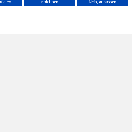
ptieren
Ablehnen
Nein, anpassen
auf.
SOCIAL
WILDSCHÖNAU
MEDIA
Folgen Sie uns!
SKI JUWEL