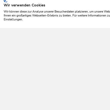
Wir verwenden Cookies
Home
Urlaub planen & Buchen
Erlebnisshop
Wir können diese zur Analyse unserer Besucherdaten platzieren, um unsere Webse
Ihnen ein großartiges Webseiten-Erlebnis zu bieten. Für weitere Informationen 
Einstellungen.
Da 
NEWSLETTER
Mehr erfahren