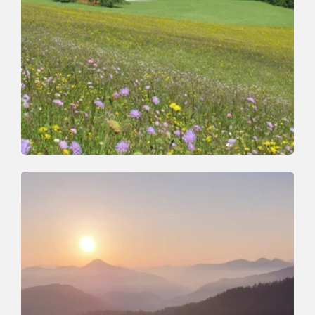
Laufen
Leicht
Laufstrecke Waldrandweg in Oberau
Länge
3.4 km
Dauer
0:45 h
Höhenmeter
176 hm
180 hm