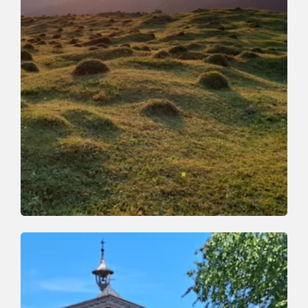
Trailrun | Laufen
Leicht
Kragenjoch Trail
Länge
10 km
Dauer
1:00 h
Höhenmeter
750 hm
750 hm