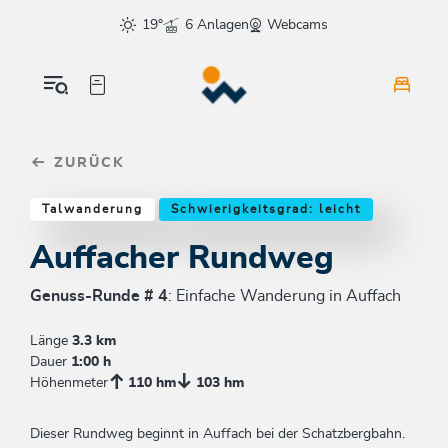
Table Of Content
Auffacher Rundweg
Einkehrmöglichkeiten & Tipps
Weitere Tourentipps
sr.skip-to.main-content
sr.skip-to.table-of-contents
sr.skip-to.main-navigation
19°
6 Anlagen
Webcams
ZURÜCK
Talwanderung
Schwierigkeitsgrad: leicht
Auffacher Rundweg
Genuss-Runde # 4
: Einfache Wanderung in Auffach
Länge
3.3 km
Dauer
1:00 h
Höhenmeter
110 hm
103 hm
Dieser Rundweg beginnt in Auffach bei der Schatzbergbahn.