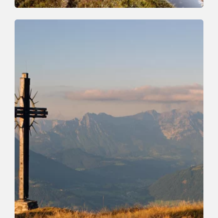
Wander- und Bergtour
Mittel
Wildschönauer Höhenweg
Länge
14.8 km
Dauer
6:30 h
Höhenmeter
760 hm
1050 hm