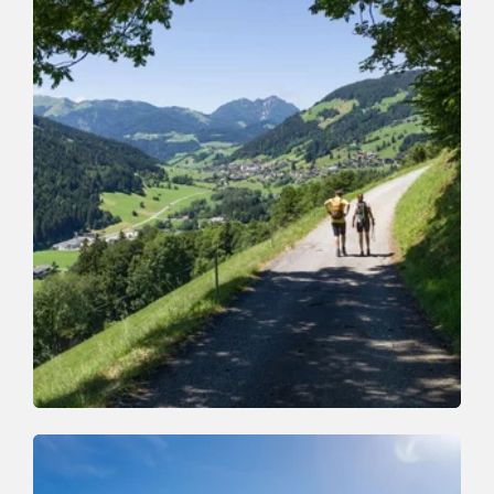
Wander- und Bergtour
Mittel
Wanderung zum Eisstein
Länge
9.7 km
Dauer
3:00 h
Höhenmeter
389 hm
389 hm