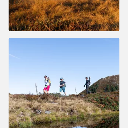
Wander- und Bergtour
Mittel
Markbachjoch - Roßkopf - Oberau
Länge
5.9 km
Dauer
3:30 h
Höhenmeter
318 hm
839 hm