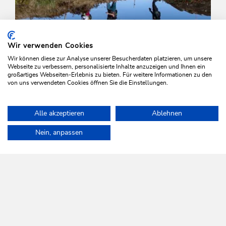
Wir verwenden Cookies
Wir können diese zur Analyse unserer Besucherdaten platzieren, um unsere
Webseite zu verbessern, personalisierte Inhalte anzuzeigen und Ihnen ein
großartiges Webseiten-Erlebnis zu bieten. Für weitere Informationen zu den
von uns verwendeten Cookies öffnen Sie die Einstellungen.
Wander- und Bergtour
Mittel
Alle akzeptieren
Ablehnen
Höhenweg Trophy Wanderroute
Home
Urlaub planen & Buchen
Touren
Markbachjoch Feldalpho
Nein, anpassen
Länge
15.3 km
Dauer
0:00 h
Höhenmeter
1000 hm
1250 hm
WILDSCHÖNAU
Da leb' ich auf.
NEWSLETTER