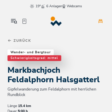
Table Of Content
Markbachjoch Feldalphorn Halsgatterl
Weitere Tourentipps
sr.skip-to.main-content
sr.skip-to.table-of-contents
sr.skip-to.main-navigation
19°
6 Anlagen
Webcams
ZURÜCK
Wander- und Bergtour
Schwierigkeitsgrad: mittel
Markbachjoch
Feldalphorn Halsgatterl
Gipfelwanderung zum Feldalphorn mit herrlichen
Rundblick
Länge
15.4 km
Dauer
5:00 h