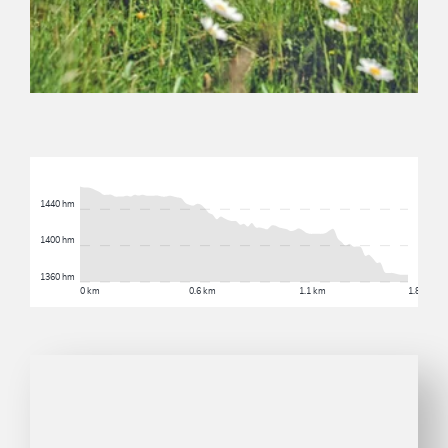
1440 hm
1400 hm
1360 hm
0 km
0.6 km
1.1 km
1.8 km