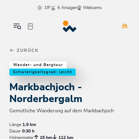
Table Of Content
Markbachjoch - Norderbergalm
Einkehrmöglichkeiten & Tipps
Weitere Tourentipps
sr.skip-to.main-content
sr.skip-to.table-of-contents
sr.skip-to.main-navigation
19°
6 Anlagen
Webcams
ZURÜCK
Wander- und Bergtour
Schwierigkeitsgrad: leicht
Markbachjoch -
Norderbergalm
Gemütliche Wanderung auf dem Markbachjoch
Länge
1.9 km
Dauer
0:30 h
Höhenmeter
15 hm
112 hm