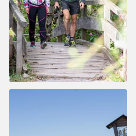
Wander- und Bergtour | Laufen
Leicht
Große Niederau Runde
Länge
5.7 km
Dauer
2:30 h
Höhenmeter
277 hm
277 hm