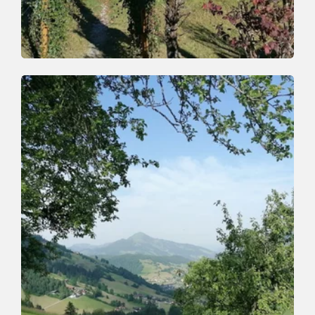
Wander- und Bergtour
Leicht
Zauberwinkelrunde
Länge
10 km
Dauer
3:00 h
Höhenmeter
200 hm
200 hm