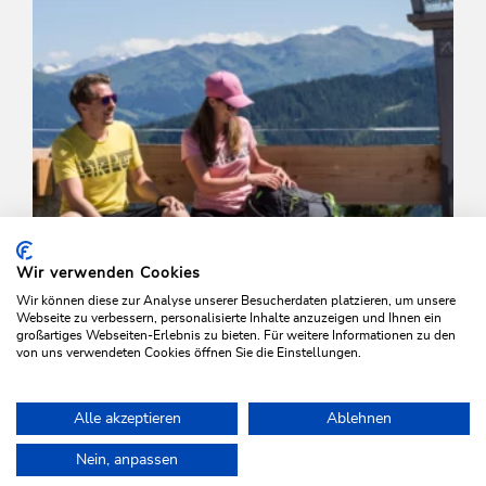
Wir verwenden Cookies
Wir können diese zur Analyse unserer Besucherdaten platzieren, um unsere
Webseite zu verbessern, personalisierte Inhalte anzuzeigen und Ihnen ein
großartiges Webseiten-Erlebnis zu bieten. Für weitere Informationen zu den
von uns verwendeten Cookies öffnen Sie die Einstellungen.
Wander- und Bergtour
Leicht
Alle akzeptieren
Ablehnen
Almenrunde um den Roßkopf
Home
Urlaub planen & Buchen
Touren
Markbachjoch - Norder
Nein, anpassen
Länge
7.2 km
Dauer
2:00 h
Höhenmeter
245 hm
245 hm