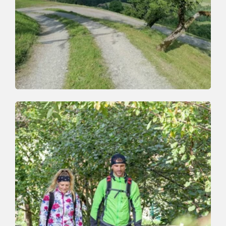
Wander- und Bergtour
Leicht
Oberau-Zauberwinkel
Länge
4.6 km
Dauer
2:00 h
Höhenmeter
329 hm
329 hm