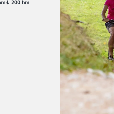
hm
200 hm