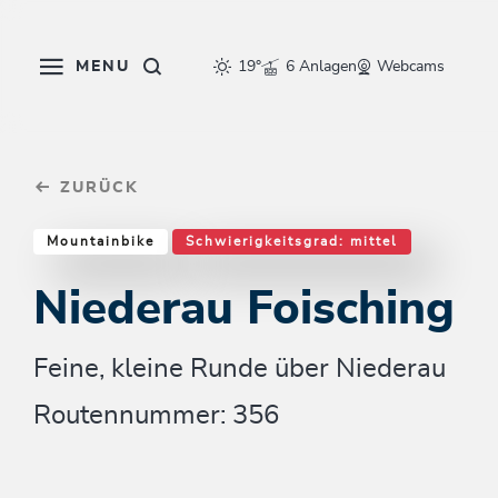
Table Of Content
Niederau Foisching
Einkehrmöglichkeiten & Tipps
Weitere Tourentipps
sr.skip-to.main-content
sr.skip-to.table-of-contents
sr.skip-to.main-navigation
MENU
19°
6 Anlagen
Webcams
ZURÜCK
Mountainbike
Schwierigkeitsgrad: mittel
Niederau Foisching
Feine, kleine Runde über Niederau
Routennummer: 356