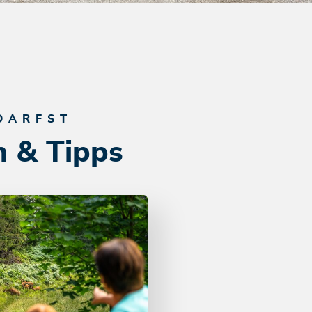
DARFST
n & Tipps