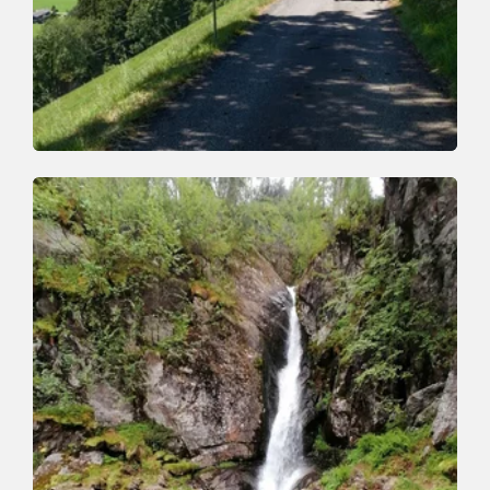
Wander- und Bergtour
Mittel
Wanderung zum Eisstein
Länge
9.7 km
Dauer
3:00 h
Höhenmeter
389 hm
389 hm