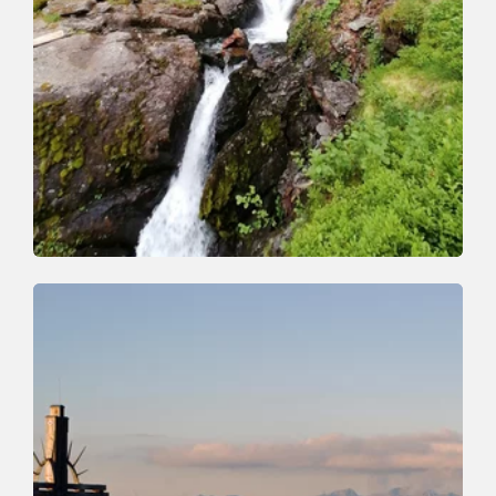
Wander- und Bergtour
Mittel
Schönanger Wasserfall
Länge
9.1 km
Dauer
3:30 h
Höhenmeter
510 hm
510 hm