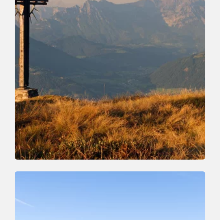
Wander- und Bergtour
Mittel
Markbachjoch - Roßkopf - Oberau
Länge
5.9 km
Dauer
3:30 h
Höhenmeter
318 hm
839 hm