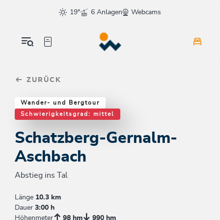
Table Of Content
Schatzberg-Gernalm-Aschbach
Weitere Tourentipps
sr.skip-to.main-content
sr.skip-to.table-of-contents
sr.skip-to.main-navigation
19°
6 Anlagen
Webcams
ZURÜCK
Wander- und Bergtour
Schwierigkeitsgrad: mittel
Schatzberg-Gernalm-
Aschbach
Abstieg ins Tal
Länge
10.3 km
Dauer
3:00 h
Höhenmeter
98 hm
990 hm