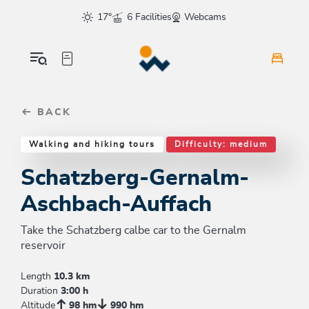
Table Of Content
Schatzberg-Gernalm-Aschbach-Auffach
Similar tours
sr.skip-to.main-content
sr.skip-to.table-of-contents
sr.skip-to.main-navigation
17°
6 Facilities
Webcams
BACK
Walking and hiking tours
Difficulty: medium
Schatzberg-Gernalm-
Aschbach-Auffach
Take the Schatzberg calbe car to the Gernalm
reservoir
Length
10.3 km
Duration
3:00 h
Altitude
98 hm
990 hm