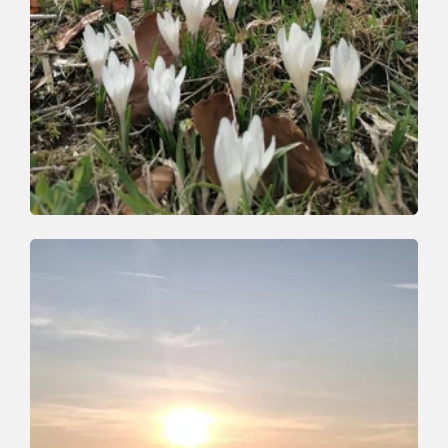
Walking and hiking tours
Medium
On the trail of the Wildschönau mining
industry
Length
7 km
Length
3:30 h
Hight
420 hm
407 hm