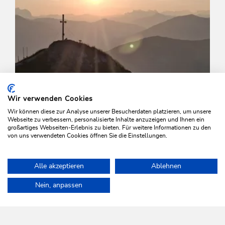
Wir verwenden Cookies
Wir können diese zur Analyse unserer Besucherdaten platzieren, um unsere
Webseite zu verbessern, personalisierte Inhalte anzuzeigen und Ihnen ein
großartiges Webseiten-Erlebnis zu bieten. Für weitere Informationen zu den
von uns verwendeten Cookies öffnen Sie die Einstellungen.
Walking and hiking tours
Medium
Alle akzeptieren
Ablehnen
Walk to the Feldalphorn Mountain
Home
Plan & book your holiday
Tours
Schatzberg-Gernalm-A
Nein, anpassen
Length
15.4 km
Length
5:00 h
Hight
650 hm
813 hm
WILDSCHÖNAU
Come alive.