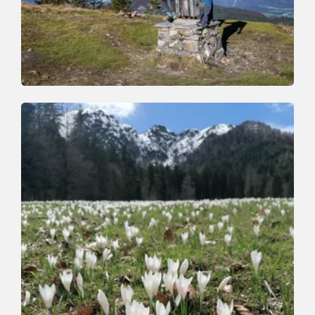
Walking and hiking tours
Medium
Auf den Roßkopf
Length
11.5 km
Length
6:00 h
Hight
820 hm
820 hm