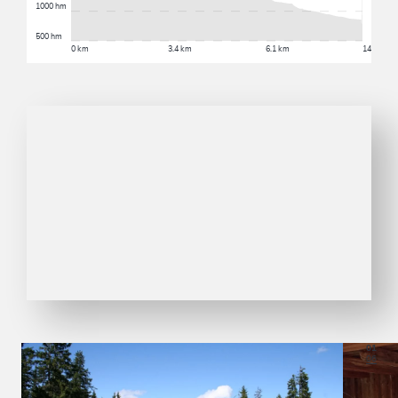
1000 hm
500 hm
0 km
3.4 km
6.1 km
14.6 km
01
06