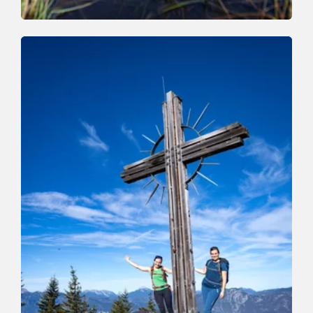
Walking and hiking tours
Medium
High Trail Trophy Hiking Route
Length
15.3 km
Length
0:00 h
Hight
1000 hm
1250 hm