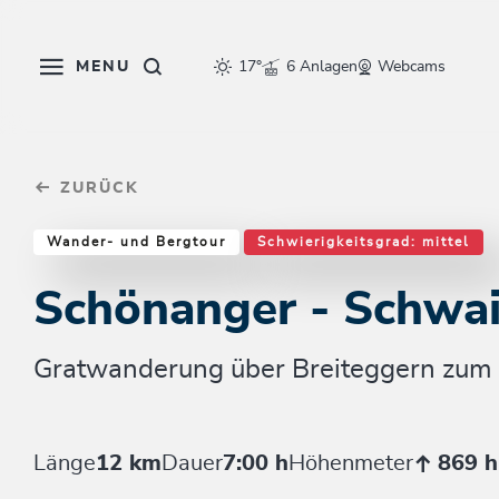
Table Of Content
Schönanger - Schwaigberghorn
Einkehrmöglichkeiten & Tipps
Weitere Tourentipps
sr.skip-to.main-content
sr.skip-to.table-of-contents
sr.skip-to.main-navigation
MENU
17°
6 Anlagen
Webcams
ZURÜCK
Wander- und Bergtour
Schwierigkeitsgrad: mittel
Schönanger - Schwa
Gratwanderung über Breiteggern zum
Länge
12 km
Dauer
7:00 h
Höhenmeter
869 