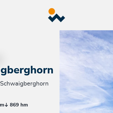
igberghorn
 Schwaigberghorn
hm
869 hm