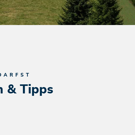
DARFST
n & Tipps