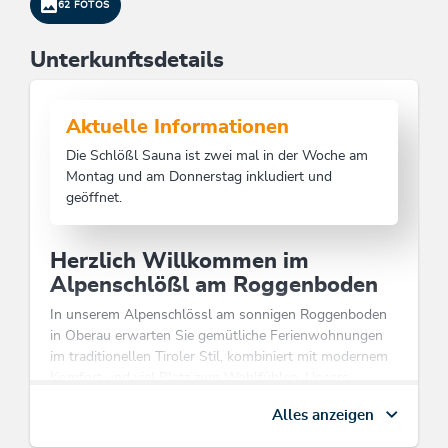
62 FOTOS
Unterkunftsdetails
Aktuelle Informationen
Die Schlößl Sauna ist zwei mal in der Woche am
Montag und am Donnerstag inkludiert und
geöffnet.
Herzlich Willkommen im
Alpenschlößl am Roggenboden
In unserem Alpenschlössl am sonnigen Roggenboden
in Oberau erwarten Sie gemütliche Ferienwohnungen
im traditionellen Tiroler Stil, kombiniert mit modernem
Komfort und viel Platz zum Wohlfühlen. Unsere
Appartements bieten je nach Größe ausreichend Raum
Alles anzeigen
für Paare, Familien und Freunde und verfügen über voll
ausgestattete Küchen, gemütliche Wohnbereiche sowie