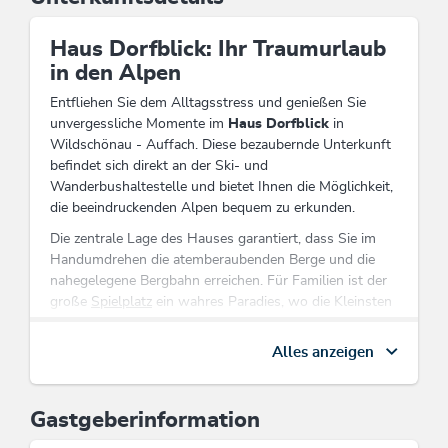
Haus Dorfblick: Ihr Traumurlaub
in den Alpen
Entfliehen Sie dem Alltagsstress und genießen Sie
unvergessliche Momente im
Haus Dorfblick
in
Wildschönau - Auffach. Diese bezaubernde Unterkunft
befindet sich direkt an der Ski- und
Wanderbushaltestelle und bietet Ihnen die Möglichkeit,
die beeindruckenden Alpen bequem zu erkunden.
Die zentrale Lage des Hauses garantiert, dass Sie im
Handumdrehen die atemberaubenden Berge und die
nahegelegene Bergbahn erreichen. Für Familien ist der
große
Spielplatz
ein wahres Paradies, wo die Kleinsten
nach Herzenslust spielen können, während die Eltern
entspannen. Dank der
Babykomplettausstattung
ist
Alles anzeigen
auch für die Jüngsten bestens gesorgt.
Das
ebenerdige
Design des Hauses ermöglicht einen
Gastgeberinformation
barrierefreien Zugang, was Ihren Aufenthalt
komfortabel und angenehm gestaltet. Die Möglichkeit