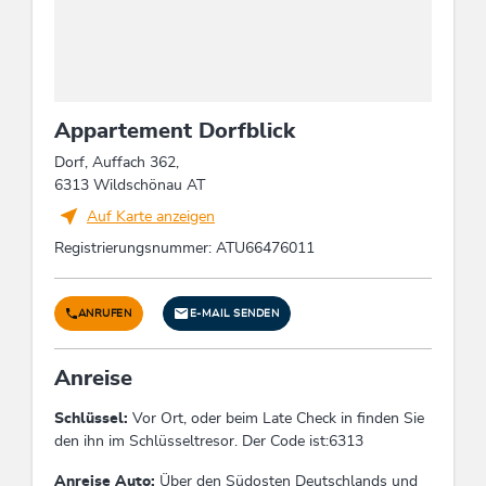
Motorräder
Fremdsprachen
Englisch
Appartement Dorfblick
Dorf, Auffach 362,
Energieeinsparung
6313 Wildschönau AT
Alle Fenster sind doppelt verglast, Einsatz von
Auf Karte anzeigen
Solaranlagen, Photovoltaik, Windenergie,
Registrierungsnummer: ATU66476011
Geothermie, Wärmepumpen etc., Mindestens 80
% der Beleuchtung wird durch energieeffiziente
LED-Lampen erzeugt, Strom zu 100 % aus
ANRUFEN
E-MAIL SENDEN
erneuerbaren Energien
Anreise
Zahlungsarten
Schlüssel:
Vor Ort, oder beim Late Check in finden Sie
Barzahlung, Überweisung, Vorauszahlung
den ihn im Schlüsseltresor. Der Code ist:6313
Mobilität
Anreise Auto:
Über den Südosten Deutschlands und