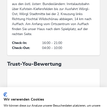
aus den östl. österr. Bundesländern: Inntalautobahn
Fahrradparkplätze , Lademöglichkeiten für
über Kufstein-Kiefersfelden bis zur Ausfahrt Wörgl-
Elektrofahrzeuge
Ost, Wörgl Stadtmitte bei der 2. Kreuzung links
Richtung Hochtal Wildschönau abbiegen, 14 km nach
Auffach. Am Anfang vom Ortszentrum von Auffach
Wassereinsparung
finden Sie unser Haus nach dem Spielplatz, auf der
Gäste können Handtücher mehrmals verwenden,
rechten Seite.
Ausschließliche Verwendung von
Check-In:
16:00 - 21:00
wassersparenden Armaturen (z.B. intelligente
Check-Out:
04:00 - 10:00
Duschen, Duschköpfe mit geringem Durchfluss),
Ausschließliche Verwendung von
wassersparenden Toiletten (z.B. Toiletten mit
Trust-You-Bewertung
geringem Verbrauch, Toiletten mit
„Doppelspülung”)
Mensch & Kultur
Zahlung fairer Löhne und Grundgehälter über
Mindestlohn, Ganzjährige Beschäftigung der
Wir verwenden Cookies
Mitarbeiter:innen, Touren und Aktivitäten werden
von örtlichen Reiseführern und lokalen
Wir können diese zur Analyse unserer Besucherdaten platzieren, um unsere