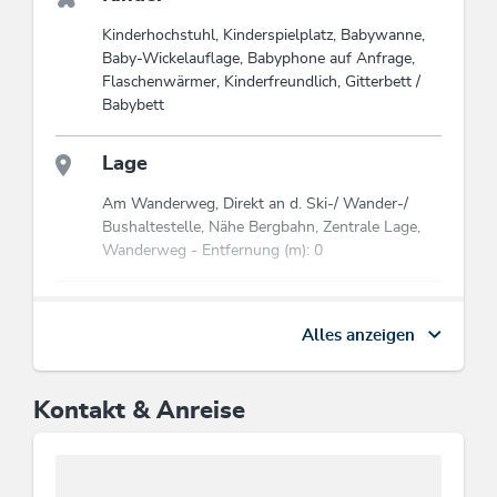
Kinderhochstuhl, Kinderspielplatz, Babywanne,
Baby-Wickelauflage, Babyphone auf Anfrage,
Flaschenwärmer, Kinderfreundlich, Gitterbett /
Babybett
Lage
Am Wanderweg, Direkt an d. Ski-/ Wander-/
Bushaltestelle, Nähe Bergbahn, Zentrale Lage,
Wanderweg - Entfernung (m): 0
Betten & Zimmer
Alles anzeigen
Ferienwohnung / en: 1, Doppelzimmer: 2
Kontakt & Anreise
Einrichtungen Betrieb
Satelliten-TV, E-Ladestation für Autos, Eigener
Garten, PKW-Parkplatz, Gay-freundlich,
Fahrradabstellplatz, Gartenmöbel, Garage für