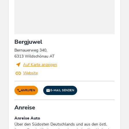
keine Verpflegung
Abfallvermeidung & Mülltrennung
Mülltrennung / Recyclingtonnen
Bergjuwel
Wellness
Bernauerweg 340,
6313 Wildschönau AT
Infrarotkabine
Auf Karte anzeigen
Website
Eignung
Familien
ANRUFEN
E-MAIL SENDEN
Links
Anreise
Homepage
Anreise Auto
Über den Südosten Deutschlands und aus den östl.