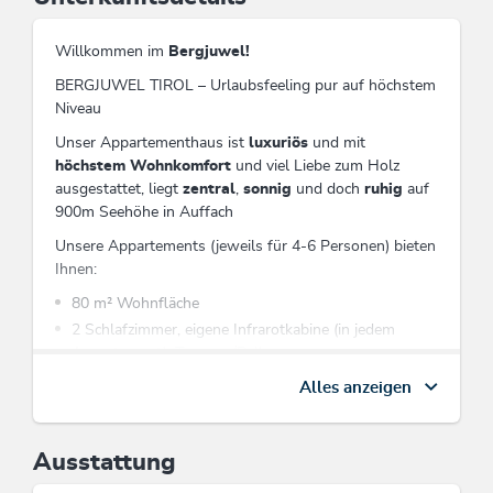
Willkommen im
Bergjuwel!
BERGJUWEL TIROL – Urlaubsfeeling pur auf höchstem
Niveau
Unser Appartementhaus ist
luxuriös
und mit
höchstem Wohnkomfort
und viel Liebe zum Holz
ausgestattet, liegt
zentral
,
sonnig
und doch
ruhig
auf
900m Seehöhe in Auffach
Unsere Appartements (jeweils für 4-6 Personen) bieten
Ihnen:
80 m² Wohnfläche
2 Schlafzimmer, eigene Infrarotkabine (in jedem
Appartement), Terrasse/Balkon
Wohnzimmer mit (Schlaf-)Sofa (Flat-TV mit
Alles anzeigen
zahlreichen deutschen und fremdsprachigen
Programmen, DVD-Player, Musikanlage, kostenloses
W-Lan)
Ausstattung
eine voll eingerichtete Küche (Herd, Mikrowelle,