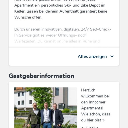
Apartment ein persönliches Ski- und Bike Depot im
Keller, lassen bei deinem Aufenthalt garantiert keine
Wünsche offen.
Durch unseren innovativen, digitalen, 24/7 Self-Check-
In Service gibt es weder Öffnungs- noch
Wartezeiten. Du kannst online alles in Ruhe und
entspannt von zuhause aus erledigen oder den Check-
in an unserem Self-Check-In Terminal in der Lobby
Alles anzeigen
durchführen. Anschließend genügt, dank unseres
Keyless-Entry Services, ein Swipe auf Ihrem
Smartphone, um sich Zutritt zu Ihrem Apartment und
Gastgeberinformation
allen anderen Bereichen zu verschaffen.
Herzlich
willkommen bei
Diese Unterkunft ist Mitglied von
Wildschönau Card
den Inncomer
Apartments!
Die Wildschönau Card inkludiert
Wie schön, dass
Wanderbus, Freischwimmbad, geführte
du hier bist ✨
Wanderungen etc.
Wildschönau Card