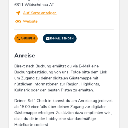
Unterstellplatz für Motorrad, Motorrad-
12/26 18
6311 Wildschönau AT
Parkplatz, Kurzaufenthalt willkommen,
Apartments
Familienangebot, Trockner-Benutzung, Lift /
Auf Karte anzeigen
Wir freuen uns
Aufzug, Satelliten-TV, Behindertengerecht
Website
schon sehr
darauf, dich bald
Lage
persönlich bei uns
ANRUFEN
E-MAIL SENDEN
begrüßen zu
Wanderweg - Entfernung (m): 150,
dürfen.
Romantisches Umfeld, Nähe Bergbahn, Am
Inncomer
Anreise
Wanderweg, Auf einer Anhöhe gelegen,
Apartments –
Waldnähe, Direkt an d. Ski-/ Wander-/
dein Zuhause auf
Direkt nach Buchung erhältst du via E-Mail eine
Bushaltestelle, Direkt am Radweg, Wiesenlage,
Zeit in Tirol.
Buchungsbestätigung von uns. Folge bitte dem Link
Zentrale Lage, Ortsrand, Wanderwege
um Zugang zu deiner digitalen Gästemappe mit
Entfernung (km), Ruhige Lage
nützlichen Informationen zur Region, Highlights,
Kulinarik oder den besten Pisten zu erhalten.
Reinigung
Deinen Self-Check in kannst du am Anreisetag jederzeit
Reinigungsmittel und -utensilien in
ab 15:00 ebenfalls über deinen Zugang zur digitalen
umweltfreundlichen Gebinden/Verpackungen,
Gästemappe erledigen. Zusätzlich dazu empfehlen wir ,
aus umweltfreundlichen Materialien, Gäste
dass du dir in der Lobby eine standardmäßige
können sich gegen die tägliche Reinigung der
Hotelkarte codierst.