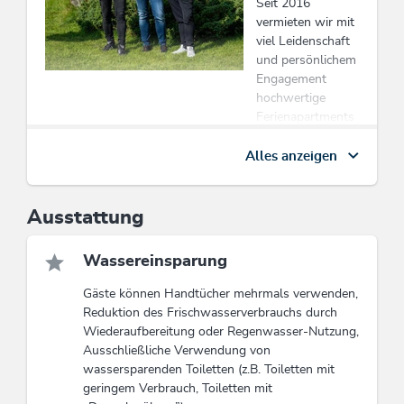
Seit 2016
vermieten wir mit
viel Leidenschaft
und persönlichem
Engagement
hochwertige
Ferienapartments
– stilvoll,
gemütlich und mit
Alles anzeigen
allem
ausgestattet, was
du für eine
Ausstattung
rundum
entspannte
Wassereinsparung
Auszeit brauchst.
Unser größtes
Gäste können Handtücher mehrmals verwenden,
Anliegen ist es,
Reduktion des Frischwasserverbrauchs durch
dir ein Zuhause
Wiederaufbereitung oder Regenwasser-Nutzung,
auf Zeit zu
Ausschließliche Verwendung von
schaffen, in dem
wassersparenden Toiletten (z.B. Toiletten mit
du dich vom
geringem Verbrauch, Toiletten mit
ersten Moment an