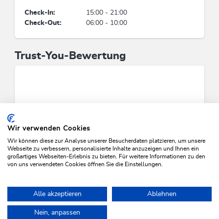
Wohneinheit entscheiden, Einsatz von
Reinigungsprodukten und -Materialien aus
Check-In:
15:00 - 21:00
umweltfreundlichen, natürlichen Bestandteilen
Check-Out:
06:00 - 10:00
ohne giftige Chemikalien
Trust-You-Bewertung
Energieeinsparung
Energieeffiziente Bauweise / nachhaltige Bau- &
Verbrauchsmaterialien, Strom zu 100 % aus
erneuerbaren Energien, Mindestens 80 % der
Beleuchtung wird durch energieeffiziente LED-
Lampen erzeugt, Alle Fenster sind doppelt
verglast, Minimierung Energieaufwand durch
Wir verwenden Cookies
Smart-Systeme wie Schlüsselkarte oder
Wir können diese zur Analyse unserer Besucherdaten platzieren, um unsere
Bewegungsmelder, Einsatz ausschließlich
Webseite zu verbessern, personalisierte Inhalte anzuzeigen und Ihnen ein
großartiges Webseiten-Erlebnis zu bieten. Für weitere Informationen zu den
elektrischer Geräte mit hohem Energieeffizienz-
von uns verwendeten Cookies öffnen Sie die Einstellungen.
Niveau
VERFÜGBARKEITEN PRÜFEN
Mensch & Kultur
Alle akzeptieren
Ablehnen
Zahlung fairer Löhne und Grundgehälter über
Nein, anpassen