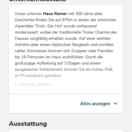
Unser schönes
Haus Rainer
mit 300 Jahre alter
Geschichte finden Sie auf 875m in einem der schönsten
Alpentäler Tirols. Der Hof wurde umfassend
modernisiert, wobei der traditionelle Tiroler Charme des
Hauses sorgfältig erhalten wurde. Auf einer leichten
Anhöhe über einem idyllischen Bergbach und inmitten
satter Almwiesen können sich Gruppen oder Familien
bis 16 Personen im Haus wohlfühlen. Durch die
großzügige Aufteilung auf 3 Etagen und einem
ausgebauten Kellerbereich können Sie ein hohes Maß
an Privatsphäre genießen.
Für 8 bis 16 Pers.
280m² Wohnfläche
geräumige, voll ausgestattete Küche
Alles anzeigen
8 Schlafzimmer
6 Bäder
7 WC
Ausstattung
Kicker, Tischtennis, Seminar-/Aufenthaltsraum