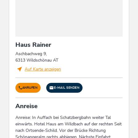
Aktivitäten am Berg, Skilehrer / Tourguide,
Ausflugsfahrten, Reithalle, Indoorspiele, Après
Ski, Paragliding, Bademöglichkeit,
Wanderungen/geführte Wanderungen, Liegen
kostenlos, Tischfußball, Berg- / Wanderführer,
Rodeln, Tennisplatz
Haus Rainer
Lage
Aschbachweg 9,
6313 Wildschönau AT
Nähe Bergbahn, Auf einer Anhöhe gelegen,
Auf Karte anzeigen
Wiesenlage, Romantisches Umfeld, Berglage,
Waldnähe, Hanglage, Wanderweg - Entfernung
(m): 50, Ruhige Lage
ANRUFEN
E-MAIL SENDEN
Tagung / Kongress
Anreise
Tagungs-/Seminarräume Anzahl: 1, Flat-Screen,
Flip-Chart, Nichtraucher-Tagungsraum,
Anreise: In Auffach bei Schatzbergbahn weiter Tal
Großbildschirm, Tagungs-/Seminarräume für
einwärts. Hotel Haus am Wildbach auf der rechten Seit
max. Pers.: 20, Wandtafeln / Whiteboards /
nach Ortsende-Schild. Vor der Brücke Richtung
Metaplan, WiFi
Schönangeralm rechts abbiegen. Nächste Einfahrt