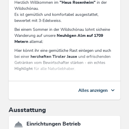
Herzlich Willkommen im
"Haus Rosenheim"
in der
Wildschönau.
Es ist gemütlich und komfortabel ausgestattet,
bewertet mit 3-Edelweiss.
Bei einem Sommer in der Wildschönau lohnt sicheine
Wanderung auf unsere
Neuhögen Alm auf 1709
Metern
allemal:
Hier könnt ihr eine gemütliche Rast einlegen und euch
bei einer
herzhaften Tiroler Jause
und erfrischenden
Getränken vom Bewirtschafter stärken - ein echtes
Highlight
für alle Naturliebhaber.
Drei schöne, grosszügige Ferienwohnungen,die nach
Alles anzeigen
unseren Bergblumen - " Almrose " "Buschwindröschen
" und "Sonnenröslein " - genannt sind, laden zur
Erholung ein.
Ausstattung
Ankommen, wohlfühlen und genießen Sie ihre
kostbaren Urlaubstage bei uns. Wir verwöhnen sie mit
Einrichtungen Betrieb
dem Brötchenservice.