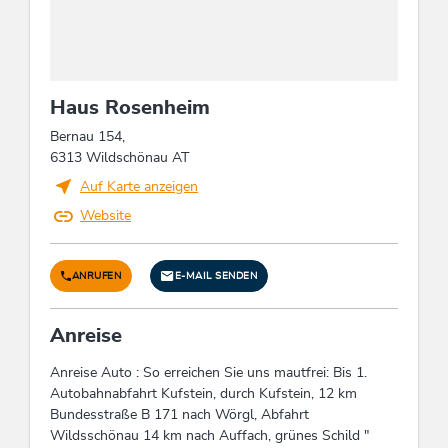
Wanderungen/geführte Wanderungen,
Fitnessgerät, Fitnessraum, Liegen kostenlos,
Liegewiese, Rodeln, Garten / Wiese
Haus Rosenheim
Reinigung
Bernau 154,
Einsatz von Reinigungsprodukten und -
6313 Wildschönau AT
Materialien aus umweltfreundlichen, natürlichen
Auf Karte anzeigen
Bestandteilen ohne giftige Chemikalien,
Verwendung nachhaltiger und abbaubarer
Website
Reinigungsmittel ohne Mikroplastik,
Reinigungsmittel und -utensilien in
ANRUFEN
E-MAIL SENDEN
umweltfreundlichen Gebinden/Verpackungen,
aus umweltfreundlichen Materialien
Anreise
Wellness
Anreise Auto : So erreichen Sie uns mautfrei: Bis 1.
Vitaltraining, Infrarotkabine
Autobahnabfahrt Kufstein, durch Kufstein, 12 km
Bundesstraße B 171 nach Wörgl, Abfahrt
Wildsschönau 14 km nach Auffach, grünes Schild "
Kinder