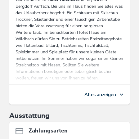
Bergdorf Auffach. Bei uns im Haus finden Sie alles was
das Urlauberherz begehrt. Ein Schiraum mit Skischuh-
Trockner, Skiständer und einer lauschigen Zirbenstube
bieten die Voraussetzung für einen sorglosen
Winterurlaub. Im benachbarten Hotel Haus am
Wildbach dürfen Sie zu Betriebszeiten Freizeitangebote
wie Hallenbad, Billard, Tischtennis, Tischfußball,
Spielzimmer und Spielplatz für unsere kleinen Gäste
mitbenutzen. Im Sommer haben wir sogar einen kleinen
Streichelzoo mit Hasen. Sollten Sie weitere
Informationen benötigen oder lieber gleich buchen
wollen, freuen wir uns von Ihnen zu hören.
- 2 Minuten vom Haus am Wildbach entfernt
Alles anzeigen
- 10 Gehminuten zur Talstation Schatzbergbahn
Bei uns ist die Wildschönau Premium Card (vom 05.05.
bis 19.10.2025) inklusive! Alle Leistungen inkl.
Ausstattung
Sommer-Bergbahnen im Überblick:
www.wildschoenau.com/card
Zahlungsarten