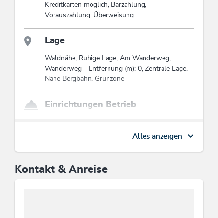
Diese Unterkunft ist Mitglied von
Wildschönau Premium Card
Kreditkarten möglich, Barzahlung,
Die Wildschönau Premium Card inkludiert
Vorauszahlung, Überweisung
exklusiv die Sommer-Bergbahnen &
Wanderbus, Wanderungen,
Lage
Kinderprogramm etc ...
Infos Premium Card
Waldnähe, Ruhige Lage, Am Wanderweg,
Wanderweg - Entfernung (m): 0, Zentrale Lage,
Nähe Bergbahn, Grünzone
Einrichtungen Betrieb
WiFi, Satelliten-TV, Nichtraucherhaus,
Kurzaufenthalt willkommen, Skiabstellraum,
Alles anzeigen
Zimmer/App. mit Aussicht, Nichtraucherbereich
Kontakt & Anreise
Sport / Freizeit
Tischfußball, Tischtennis, Ermäßigter Eintritt ins
Hallen-/Freibad, Hallenbad mit Süßwasser,
Billardtisch, Indoorspiele