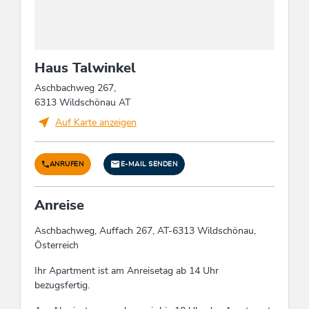
Fremdsprachen
Englisch, Deutsch, Französisch
Haus Talwinkel
Eignung
Aschbachweg 267,
6313 Wildschönau AT
Nichtraucher, Kinder, Jugendliche, Senioren,
Geschäftsreisende, Familien
Auf Karte anzeigen
Kinder
ANRUFEN
E-MAIL SENDEN
Kinderfreundlich, Gitterbett / Babybett,
Kinderspielplatz, Kinderhochstuhl
Anreise
Aschbachweg, Auffach 267, AT-6313 Wildschönau,
Verpflegung
Österreich
keine Verpflegung
Ihr Apartment ist am Anreisetag ab 14 Uhr
bezugsfertig.
Links