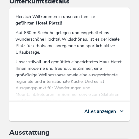
Unterkunftsdetails
Herzlich Willkommen in unserem familiär
geführten
Hotel Platzl!
Auf 860 m Seehöhe gelegen und eingebettet ins
wunderschöne Hochtal Wildschönau, ist es der ideale
Platz für erholsame, anregende und sportlich aktive
Urlaubstage.
Unser stilvoll und gemütlich eingerichtetes Haus bietet
Ihnen moderne und freundliche Zimmer, eine
großzügige Wellnessoase sowie eine ausgezeichnete
regionale und internationale Küche. Und es ist
Ausgangspunkt für Wanderungen und
Mountainbiketouren im Sommer sowie zum Skifahren
und Snowboarden im Winter.
Genießen Sie Ihren Urlaub in der familiären und
Alles anzeigen
komfortablen Atmosphäre unseres Hauses inmitten der
beeindruckenden Kitzbüheler Bergwelt!
Ausstattung
Wir freuen uns darauf, Sie im Hotel Platzl begrüßen zu