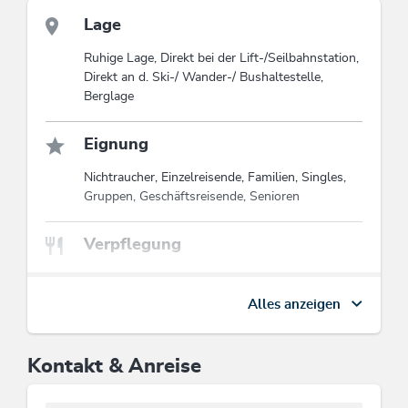
dürfen!
Lage
Diese Unterkunft ist Mitglied von
Wildschönau Premium Card
Ruhige Lage, Direkt bei der Lift-/Seilbahnstation,
Die Wildschönau Premium Card inkludiert
Direkt an d. Ski-/ Wander-/ Bushaltestelle,
exklusiv die Sommer-Bergbahnen &
Berglage
Wanderbus, Wanderungen,
Kinderprogramm etc ...
Infos Premium Card
Eignung
Nichtraucher, Einzelreisende, Familien, Singles,
Gruppen, Geschäftsreisende, Senioren
Verpflegung
Halbpension auf Anfrage, Frühstücksbuffet
Alles anzeigen
Zahlungsarten
Barzahlung, Kreditkarten möglich, EC-Cash /
Kontakt & Anreise
Maestro