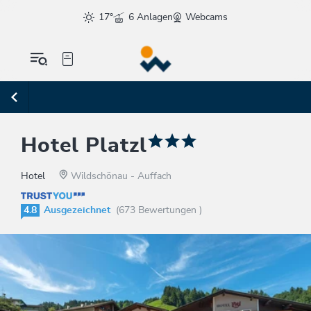
17°
6 Anlagen
Webcams
Hotel Platzl
Hotel
Wildschönau - Auffach
4.8
Ausgezeichnet
(673 Bewertungen )