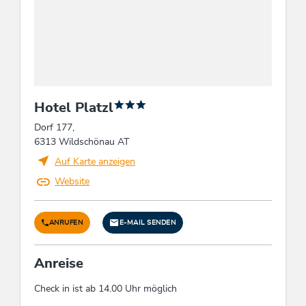
Sport / Freizeit
Aktivitäten am Berg, Swimmingpool außen
beheizt
Fremdsprachen
Hotel Platzl
Englisch
Dorf 177,
6313 Wildschönau AT
Wellness
Auf Karte anzeigen
Biosauna, Sauna, Wellnessbereich, Dampfbad
Website
Einrichtungen Betrieb
ANRUFEN
E-MAIL SENDEN
Familienfreundlich, WiFi, Terrasse, Zentrale
Reception
Anreise
Betriebsart
Check in ist ab 14.00 Uhr möglich